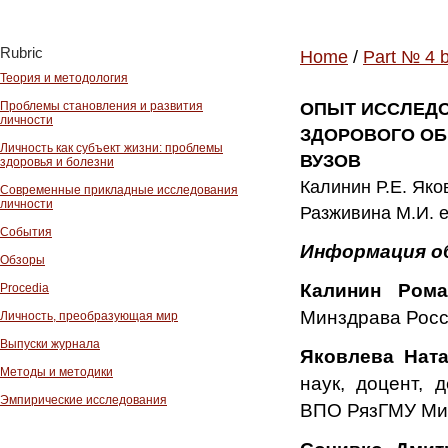
Rubric
Home
/
Part № 4 
Теория и методология
Проблемы становления и развития
ОПЫТ ИССЛЕДО
личности
ЗДОРОВОГО ОБ
Личность как субъект жизни: проблемы
ВУЗОВ
здоровья и болезни
Калинин Р.Е. Яко
Современные прикладные исследования
личности
Разживина М.И. e
События
Информация о
Обзоры
Калинин Рома
Procedia
Минздрава Рос
Личность, преобразующая мир
Выпуски журнала
Яковлева Нат
Методы и методики
наук, доцент, 
Эмпирические исследования
ВПО РязГМУ Ми