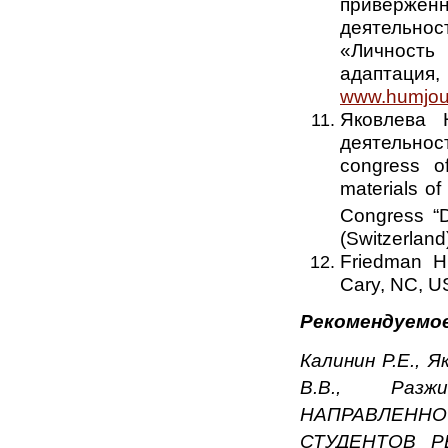
приверженн
деятельно
«Личность
адаптация
www.humjour
Яковлева 
деятельност
congress o
materials of
Congress “D
(Switzerland
Friedman H.
Cary, NC, US
Рекомендуемое
Калинин Р.Е., Я
В.В., Разж
НАПРАВЛЕННО
СТУДЕНТОВ РЕ