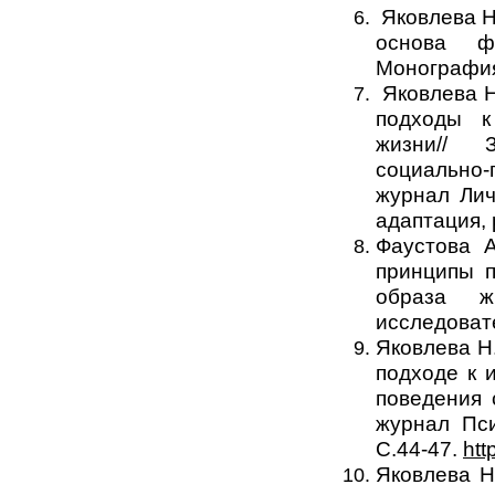
Яковлева Н
основа ф
Монография.
Яковлева Н
подходы к
жизни// З
социально-
журнал Лич
адаптация, 
Фаустова А
принципы 
образа ж
исследовате
Яковлева Н.
подходе к 
поведения 
журнал Пси
С.44-47.
htt
Яковлева Н