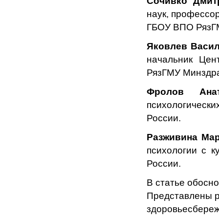
Сочивко Дмит
наук, профессо
ГБОУ ВПО РязГ
Яковлев Васи
начальник Цен
РязГМУ Минздра
Фролов Ан
психологическ
России.
Разживина Мар
психологии с 
России.
В статье обосн
Представлены р
здоровьесбереж