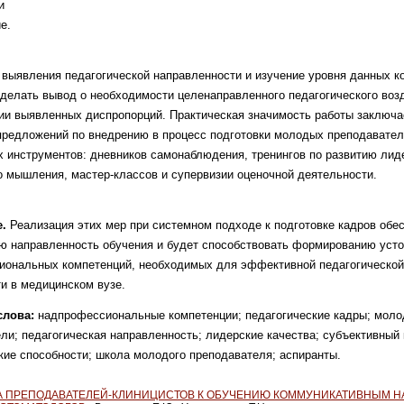
и
е.
ы
выявления педагогической направ
ленности и изучение уровня данных к
сделать вывод о необходимости
целенаправленного педагогического воз
ции выявленных диспропорций.
Практическая значимость работы заключа
предложений по внедрению в процесс
подготовки молодых преподавате
х инструментов: дневников самонаблюдения,
тренингов по развитию лид
го
мышления, мастер-классов и супервизии оценоч
ной деятельности.
.
Реализация этих мер при
системном подходе к подготовке кадров обе
ю направленность обучения и будет
способствовать формированию уст
иональных компетенций, необходи
мых для эффективной педагогической
ти в медицинском вузе.
слова:
надпрофессиональные компе
тенции; педагогические кадры; мол
ели; педагогическая направленность; лидер
ские качества; субъективный 
кие способности; школа молодого препода
вателя; аспиранты.
А ПРЕПОДАВАТЕЛЕЙ-КЛИНИЦИСТОВ К ОБУЧЕНИЮ КОММУНИКАТИВНЫМ 