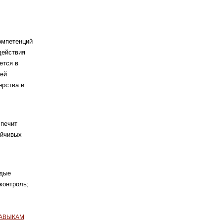
омпетенций
действия
ется в
лей
ерства и
спечит
ойчивых
одые
контроль;
НАВЫКАМ