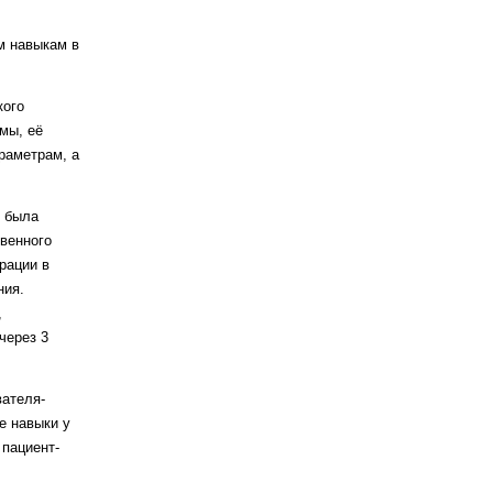
ым навыкам
в
кого
мы, её
ра
метрам, а
ы была
твенного
ра
ции в
ния.
,
через 3
ателя-
ые
навыки у
 пациент-