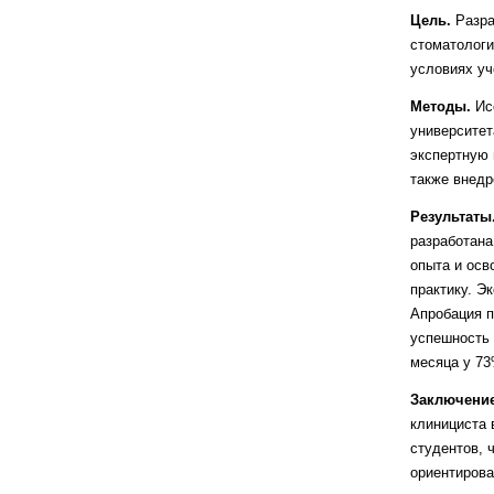
Цель.
Разра
стоматолог
условиях уч
Методы.
Ис
университет
экспертную 
также внедр
Результаты
разработана
опыта и осв
практику. Э
Апробация 
успешность
месяца у 73
Заключени
клинициста 
студентов, 
ориентиров