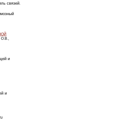
филь
связей.
рмозный
НОЙ
О.В.,
щей и
ей и
ru