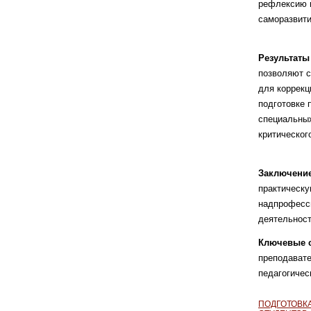
рефлексию 
саморазвити
Результат
позволяют 
для коррек
подготовке 
специаль
ны
критическо
Заключение
практическу
надпрофесс
деятель
нос
Ключевые 
препода
ват
педагоги
чес
ПОДГОТОВК