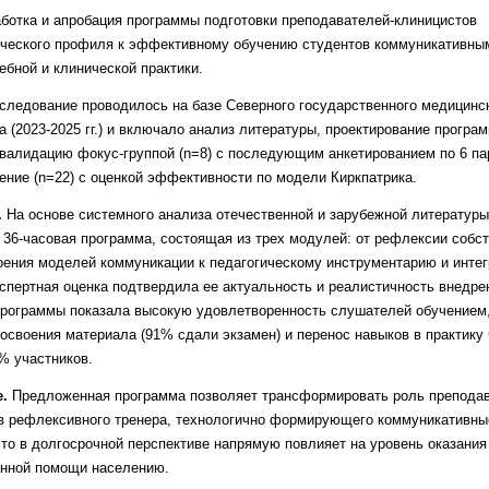
ботка и апробация программы
подготовки преподавателей-клиницистов
ического профиля к эффективному
обучению студентов коммуникативн
ебной и клинической практики.
следование проводилось на базе
Северного государственного медицинс
а (2023-2025 гг.) и включало анализ
литературы, проектирование програм
валидацию фокус-группой (n=8) с
последующим анкетированием по 6 па
ение (n=22) с оценкой
эффективности по модели Киркпатрика.
.
На основе системного анализа
отечественной и зарубежной литератур
 36-часовая программа, состоящая
из трех модулей: от рефлексии собс
оения моделей коммуникации к
педагогическому инструментарию и интег
кспертная оценка подтвердила
ее актуальность и реалистичность внедре
программы показала высокую
удовлетворенность слушателей обучением
 освоения материала (91% сдали
экзамен) и перенос навыков в практику 
% участников.
е.
Предложенная программа позво
ляет трансформировать роль преподав
в рефлексивного тренера, тех
нологично формирующего коммуникативн
что в долгосрочной
перспективе напрямую повлияет на уровень
оказания
анной помощи
населению.