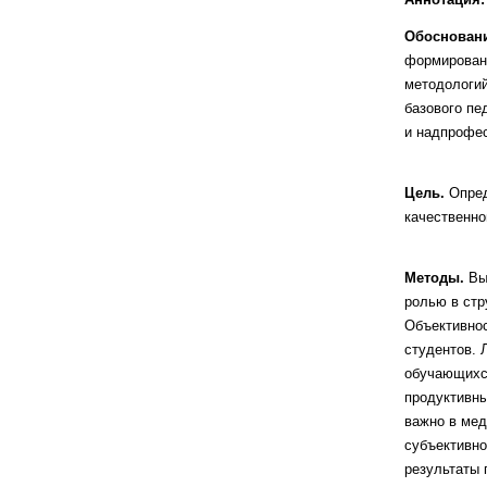
Обосновани
фор
мирован
методологий
базового пе
и
надпрофес
Цель.
Опред
качест
венно
Методы.
Вы
ролью в стр
Объективно
студентов. 
обучающихс
продуктивн
важно в мед
субъективно
резуль
таты 