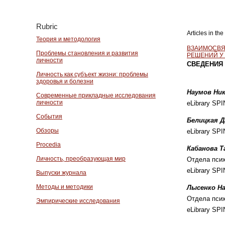
Rubric
Articles in th
Теория и методология
ВЗАИМОСВЯ
Проблемы становления и развития
РЕШЕНИЙ У
личности
СВЕДЕНИЯ 
Личность как субъект жизни: проблемы
здоровья и болезни
Наумов Ни
Современные прикладные исследования
личности
eLibrary SP
События
Белицкая Д
Обзоры
eLibrary SP
Procedia
Кабанова Т
Личность, преобразующая мир
Отдела пси
eLibrary SP
Выпуски журнала
Методы и методики
Лысенко Н
Отдела пси
Эмпирические исследования
eLibrary SP