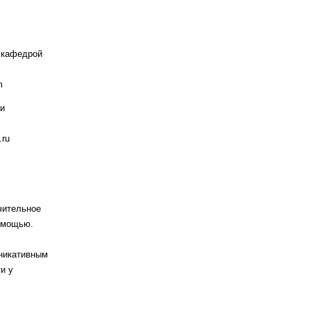
 кафедрой
m
 и
.ru
чительное
омощью.
никативным
и у