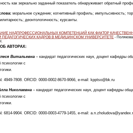
ность как зеркально заданный
показатель обнаруживает обратный про
слова:
моральное суждение; когнитивный профиль;
импульсивность; то
тилитарность; деонтологичность; курсанты.
НИЕ НАДПРОФЕССИОНАЛЬНЫХ КОМПЕТЕНЦИЙ КАК ФАКТОР КАЧЕСТВЕН
И ПЕДАГОГИЧЕСКИХ КАДРОВ В МЕДИЦИНСКОМ УНИВЕРСИТЕТЕ
- Полякова 
Н.
ОБ АВТОРАХ:
Олеся Витальевна
– кандидат педагогических
наук, доцент кафедры об
 психологии с
гогики.
N: 4949-7808.
ORCID:
0000-0002-8670-9066
, e-mail: kpptso@bk.ru
Алла Николаевна
– кандидат педагогических
наук, доцент кафедры общ
 психологии с
гогики.
N: 6814-9904.
ORCID:
0000-0003-4779-1455
, e-mail: a.n.zholudova@yandex.