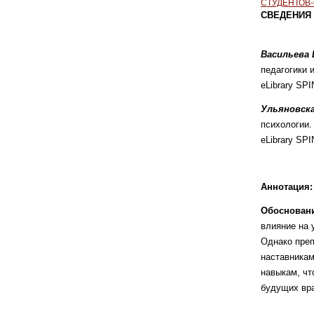
СТУДЕНТОВ
СВЕДЕНИЯ 
Васильева
педагогики 
eLibrary SP
Ульяновск
психологии.
eLibrary SP
Аннотация:
Обосновани
влияние на 
Однако пре
наставникам
навыкам, чт
будущих вр