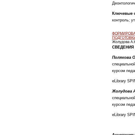
Деонтологич
Ключевые 
контроль;
у
ФОРМИРОВА
ПОДГОТОВК
Жолудова А.
СВЕДЕНИЯ 
Полякова 
специальной
курсом педа
eLibrary SPI
Жолудова 
специальной
курсом педа
eLibrary SPI
Аннотация: