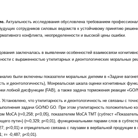
е.
Актуальность исследования
обусловлена требованием профессиона
 будущих сотрудников силовых
ведомств к устойчивому принятию решени
рмативного конфликта,
неопределенности и высокой цены ошибки.
дования заключалась в выявлении
особенностей взаимосвязи когнитивн
вности с выраженностью утилитарных
и деонтологических моральных ре
нализ были включены показатели
моральных дилемм в «Задаче вагоне
сть и деонтологичность),
Монреальская шкала оценки когнитивных
функц
нки лобной
дисфункции (FAB), а также задача торможения
реакции «GO/
.
Установлено, что утилитарность и
деонтологичность не связаны с точн
выполнения задачи GO/NO GO. При
этом утилитарность положительно ко
м MoCA (r=0,258; p<0,05),
показателем MoCA TMT (субтест «Показател
щего пути») (r=0,329; p<0,01),
функциональными парами слов в субтест
327; p<0,01) и отрицательно
связана с паузами в вербальной продукции в
; r= -0,487; p<0,01).