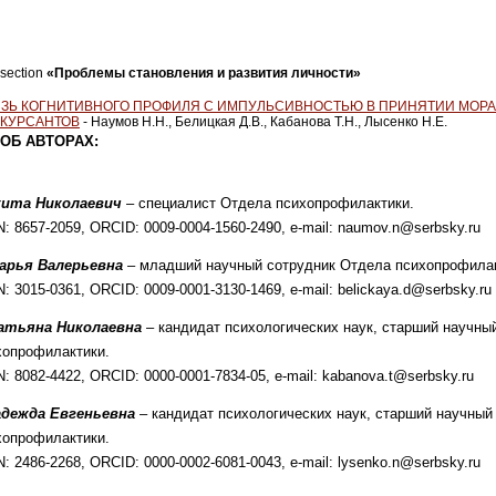
e section
«Проблемы становления и развития личности»
ЗЬ КОГНИТИВНОГО ПРОФИЛЯ С ИМПУЛЬСИВНОСТЬЮ В ПРИНЯТИИ МОР
 КУРСАНТОВ
- Наумов Н.Н., Белицкая Д.В., Кабанова Т.Н., Лысенко Н.Е.
ОБ АВТОРАХ:
кита Николаевич
– специалист Отдела психоп
рофилактики
.
IN: 8657-2059, ORCID: 0009-0004-1560-2490,
e-mail: naumov.n@serbsky.ru
арья Валерьевна
– младший научный сотрудник Отдела психопрофила
IN: 3015-0361, ORCID: 0009-0001-3130-1469,
e-mail: belickaya.d@serbsky.ru
атьяна Николаевна
– кандидат психологичес
ких наук, старший научны
хопрофи
лактики
.
IN: 8082-4422, ORCID: 0000-0001-7834-05,
e-mail: kabanova.t@serbsky.ru
адежда Евгеньевна
– кандидат психологических
наук, старший научный
хопрофилак
тики
.
IN: 2486-2268, ORCID: 0000-0002-6081-0043,
e-mail: lysenko.n@serbsky.ru