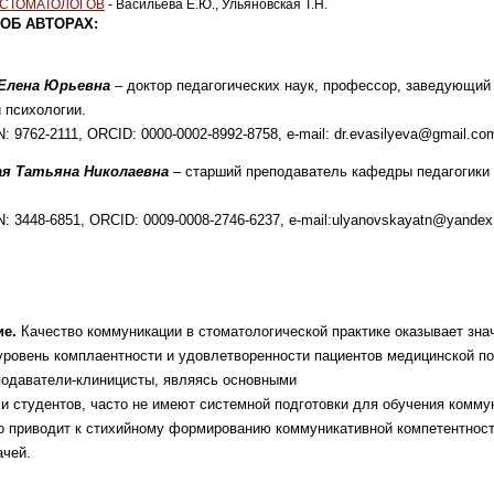
-СТОМАТОЛОГОВ
- Васильева Е.Ю., Ульяновская Т.Н.
ОБ АВТОРАХ:
 Елена Юрьевна
– доктор педагогических наук,
профессор, заведующий
и психоло
гии.
IN: 9762-2111, ORCID: 0000-0002-8992-8758,
e-mail: dr.evasilyeva@gmail.co
ая Татьяна Николаевна
– старший преподаватель
кафедры педагогики
IN: 3448-6851, ORCID: 0009-0008-2746-6237,
e-mail:ulyanovskayatn@yandex
е.
Качество коммуникации в
стоматологической практике оказывает
зна
уровень компла
ентности и удовлетворенности пациентов
медицинской п
пода
ватели-клиницисты, являясь основными
и студентов, часто не имеют
системной подготовки для обучения ком
му
о приводит к
стихийному формированию коммуникативной
компетентност
ачей.