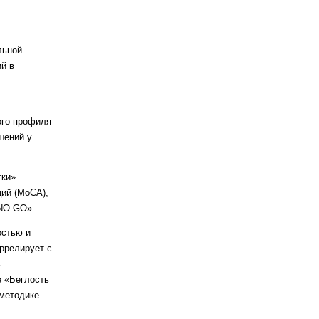
льной
й в
ого профиля
шений у
тки»
ий (МоСА),
NO GO».
остью и
ррелирует с
ь
е
«Беглость
методике