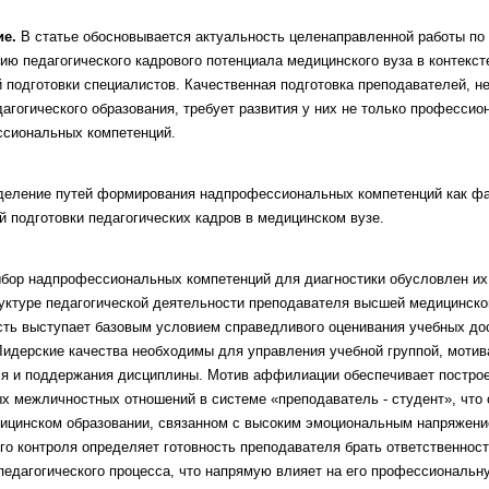
е.
В статье обосновывается ак
туальность целенаправленной работы по
ию педагогического кадрового потен
циала медицинского вуза в контекст
 подготовки специалистов. Качест
венная подготовка преподавателей, 
дагогического образования, требует
развития у них не только профессио
сиональных компетенций.
еление путей формирования надпро
фессиональных компетенций как ф
й подготовки педагогических кадров в ме
дицинском вузе.
бор надпрофессиональных компе
тенций для диагностики обусловлен и
уктуре педагогической деятельности
преподавателя высшей медицинско
сть выступает базовым условием
справедливого оценивания учебных до
Лидерские качества необходимы для
управления учебной группой, мотив
я и поддержания дисциплины.
Мотив аффилиации обеспечивает постро
ых межличностных отношений в
системе «преподаватель - студент», что
ицинском образовании, связанном с
высоким эмоциональным напряжени
го контроля определяет готовность
преподавателя брать ответственност
педагогического процесса, что напрямую
влияет на его профессиональн