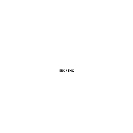
RUS
/
ENG
HOME
ABOUT
ARCHIVE