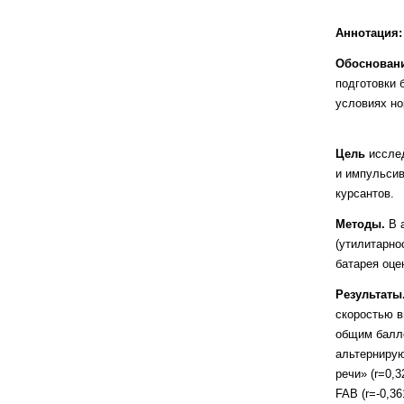
Аннотация:
Обосновани
подготовки
условиях но
Цель
иссле
и импульси
курсантов.
Методы.
В а
(утилитарно
батарея оце
Результаты
скоростью 
общим балло
альтернирую
речи» (r=0,
FAB (r=-0,361