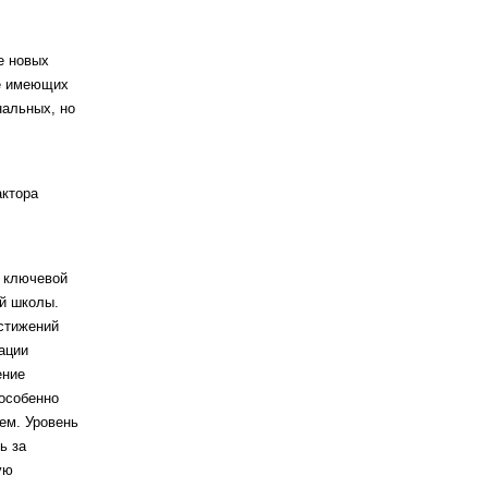
е новых
не имеющих
нальных, но
актора
х ключевой
й школы.
стижений
ации
ение
 особенно
ем. Уровень
ь за
ую