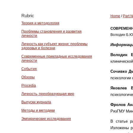
Rubric
Home
/
Part 
Теория и методология
СОВРЕМЕНН
Проблемы становления и развития
Володин Б.Ю. 
личности
Личность как субъект жизни: проблемы
Информаци
здоровья и болезни
Володин 
Современные прикладные исследования
личности
клиническо
События
Сочивко Д
Обзоры
психологии 
Procedia
Яковлев 
Личность, преобразующая мир
психологич
Выпуски журнала
Фролов Ан
Методы и методики
РязГМУ Мин
Эмпирические исследования
В статье р
Изложены р