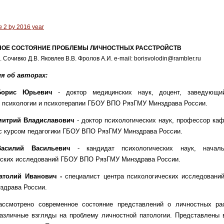
№ 2 by 2016 year
ОЕ СОСТОЯНИЕ ПРОБЛЕМЫ ЛИЧНОСТНЫХ РАССТРОЙСТВ
Сочивко Д.В. Яковлев В.В. Фролов А.И. e-mail: borisvolodin@rambler.ru
я об авторах:
Борис Юрьевич
- доктор медицинских наук, доцент, заведующи
й психологии и психотерапии ГБОУ ВПО РязГМУ Минздрава России.
митрий Владиславович
- доктор психологических наук, профессор ка
с курсом педагогики ГБОУ ВПО РязГМУ Минздрава России.
Василий Васильевич
- кандидат психологических наук, начал
еских исследований ГБОУ ВПО РязГМУ Минздрава России.
атолий Иванович -
специалист центра психологических исследован
здрава России.
ассмотрено современное состояние представлений о личностных рас
азличные взгляды на проблему личностной патологии. Представлены 