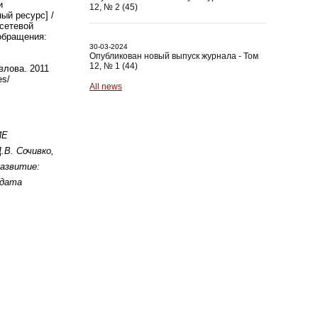
и
12, № 2 (45)
ый ресурс] /
 сетевой
 обращения:
30-03-2024
Опубликован новый выпуск журнала - Том
12, № 1 (44)
влова. 2011
es/
All news
ИЕ
.В. Сочивко,
развитие:
(дата