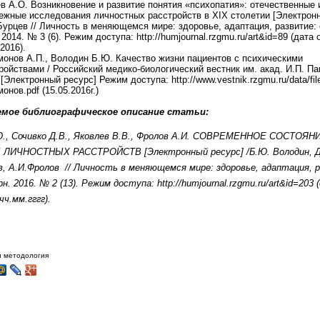
в А.О. Возникновение и развитие понятия «психопатия»: отечественные 
ежные исследования личностных расстройств в XIX столетии [Электронн
Бурцев // Личность в меняющемся мире: здоровье, адаптация, развитие:
 2014. № 3 (6). Режим доступа: http://humjournal.rzgmu.ru/art&id=89 (дата
2016).
онов А.П., Володин Б.Ю. Качество жизни пациентов с психическими
ройствами / Российский медико-биологический вестник им. акад. И.П. Па
 [Электронный ресурс] Режим доступа: http://www.vestnik.rzgmu.ru/data/fil
онов.pdf (15.05.2016г.)
емое библиографическое описание статьи:
., Сочивко Д.В., Яковлев В.В., Фролов А.И.
СОВРЕМЕННОЕ СОСТОЯН
 ЛИЧНОСТНЫХ РАССТРОЙСТВ
[Электронный ресурс] /Б.Ю. Володин, Д
в, А.И.Фролов
// Личность в меняющемся мире: здоровье, адаптация, 
. 2016. № 2 (13). Режим доступа: http://humjournal.rzgmu.ru/art&id=203 
чч.мм.гггг).
 и методология