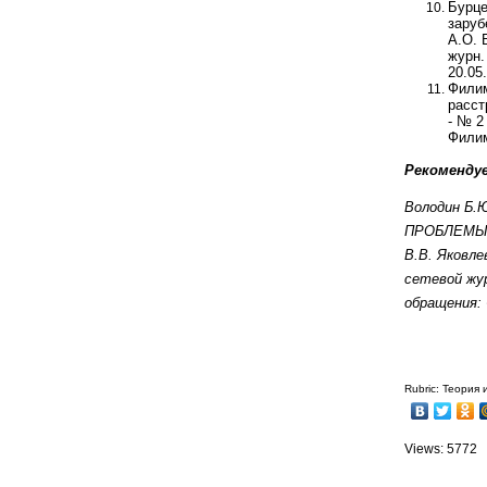
Бурце
заруб
А.О. 
журн.
20.05.
Филим
расст
- № 2
Филим
Рекоменду
Володин Б.Ю
ПРОБЛЕМЫ
В.В. Яковле
сетевой журн
обращения: 
Rubric: Теория
Views: 5772