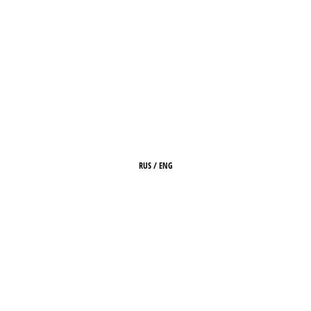
RUS
/
ENG
HOME
ABOUT
ARCHIVE