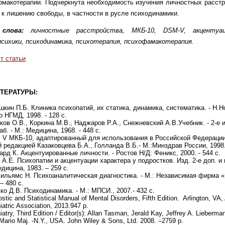
рмакотерапии. Подчеркнута необходимость изучения личностных расстр
к лишению свободы, в частности в русле психодинамики.
 слова:
личностные расстройства, МКБ-10, DSM-V, акцентуац
сихики, психодинамика, психотерапия, психофамакотерапия.
т статьи
ТЕРАТУРЫ:
шкин П.Б. Клиника психопатий, их статика, динамика, систематика. - Н.Н
о НГМД, 1998. - 128 с.
ков О.В., Коркина М.В., Наджаров Р.А., Снежневский А.В.Учебник. - 2-е и
аб. - М.: Медицина, 1968. - 448 с.
 V МКБ-10, адаптированный для использования в Российской Федерации
 редакцией Казаковцева Б.А., Голланда В.Б.- М.:Минздрав России, 1998. 
ард К. Акцентуированные личности. - Ростов Н/Д: Феникс, 2000. - 544 с.
 А.Е. Психопатии и акцентуации характера у подростков. Изд. 2-е доп. и 
едицина, 1983. – 259 с.
ильямс Н. Психоаналитическая диагностика. - М.: Независимая фирма «
– 480 с.
ко Д.В. Психодинамика. - М.: МПСИ., 2007.- 432 с.
stic and Statistical Manual of Mental Disorders, Fifth Edition. Arlington, VA
atric Association, 2013.­947 p.
atry, Third Edition / Editor(s): Allan Tasman, Jerald Kay, Jeffrey A. Lieberma
 Mario Maj. -N.Y., USA. John Wiley & Sons, Ltd. 2008. –2759 р.