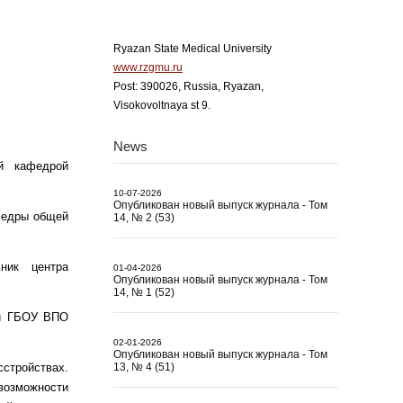
Ryazan State Medical University
www.rzgmu.ru
Post: 390026, Russia, Ryazan,
Visokovoltnaya st 9.
News
й кафедрой
10-07-2026
Опубликован новый выпуск журнала - Том
федры общей
14, № 2 (53)
ьник центра
01-04-2026
Опубликован новый выпуск журнала - Том
14, № 1 (52)
ий ГБОУ ВПО
02-01-2026
Опубликован новый выпуск журнала - Том
стройствах.
13, № 4 (51)
возможности