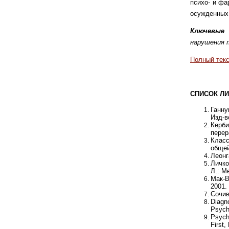
психо- и фа
осужденных 
Ключевые
нарушения п
Полный текс
СПИСОК ЛИ
Ганну
Изд-в
Керби
перер
Класс
общей
Леонг
Личко
Л.: М
Мак-В
2001. 
Сочив
Diagno
Psychi
Psychi
First,