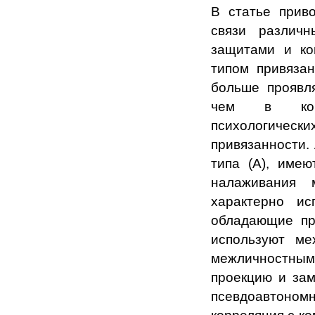
В статье приво
связи различн
защитами и ко
типом привяза
больше проявля
чем в копин
психологиче
привязанности.
типа (А), имею
налаживания 
характерно ис
обладающие при
используют ме
межличностным
проекцию и за
псевдоавтоном