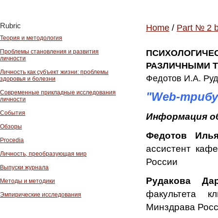
Rubric
Home
/
Part № 2 
Теория и методология
Проблемы становления и развития
ПСИХОЛОГИЧЕС
личности
РАЗЛИЧНЫМИ 
Личность как субъект жизни: проблемы
Федотов И.А. Руда
здоровья и болезни
Современные прикладные исследования
"Web-трибу
личности
События
Информация о
Обзоры
Федотов Иль
Procedia
ассистент каф
Личность, преобразующая мир
России
Выпуски журнала
Рудакова Да
Методы и методики
факультета к
Эмпирические исследования
Минздрава Рос