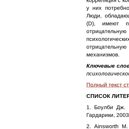
корреляция с ко
у них потребно
Люди, обладаю
(D), имеют п
отрицательну
психологически
отрицательную
механизмов.
Ключевые слов
психологическо
Полный текст с
СПИСОК ЛИТЕ
1. Боулби Дж. 
Гардарики, 2003
2. Ainsworth М.