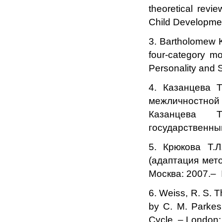
theoretical revie
Child Developmen
3. Bartholomew K
four-category mo
Personality and S
4. Казанцева Т
межличностной 
Казанцева Та
государственный
5. Крюкова Т.Л
(адаптация мет
Москва: 2007.– 
6. Weiss, R. S. 
by С. M. Parkes,
Cycle. – London: