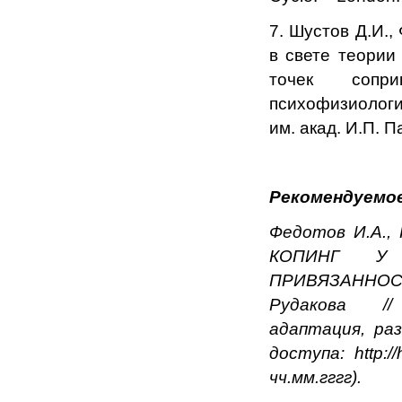
7. Шустов Д.И.,
в свете теории
точек сопри
психофизиологи
им. акад. И.П. П
Рекомендуемое
Федотов И.А., 
КОПИНГ У
ПРИВЯЗАННОСТИ
Рудакова // 
адаптация, ра
доступа: http:/
чч.мм.гггг).