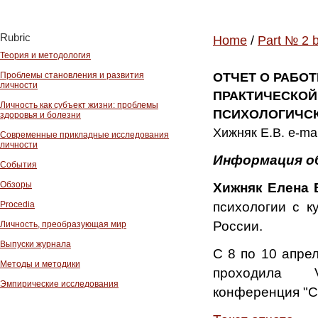
Rubric
Home
/
Part № 2 
Теория и методология
Проблемы становления и развития
ОТЧЕТ О РАБО
личности
ПРАКТИЧЕСКОЙ
Личность как субъект жизни: проблемы
ПСИХОЛОГИЧСКАЯ
здоровья и болезни
Хижняк Е.В. e-ma
Современные прикладные исследования
личности
Информация о
События
Обзоры
Хижняк Елена
психологии с 
Procedia
России.
Личность, преобразующая мир
Выпуски журнала
С 8 по 10 апре
Методы и методики
проходила V
Эмпирические исследования
конференция "С