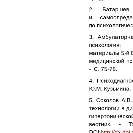
2. Батаршев 
и самоопреде
по психологическ
3. Амбулаторн
психология:
материалы 5-й 
медицинской пс
- С. 75-78.
4. Психодиагнос
Ю.М. Кузьмина. 
5. Соколов А.В
технологии в д
гипертоническо
вестник. -
DOI:
http://dx.d