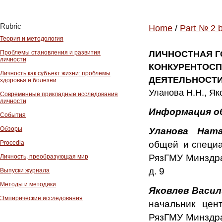
Rubric
Home
/
Part № 2 
Теория и методология
Проблемы становления и развития
ЛИЧНОСТНАЯ Г
личности
КОНКУРЕНТОСП
Личность как субъект жизни: проблемы
ДЕЯТЕЛЬНОСТ
здоровья и болезни
Уланова Н.Н., Як
Современные прикладные исследования
личности
Информация о
События
Обзоры
Уланова Ната
общей и специа
Procedia
РязГМУ Минздрав
Личность, преобразующая мир
д. 9
Выпуски журнала
Методы и методики
Яковлев Васил
Эмпирические исследования
начальник цен
РязГМУ Минздрав