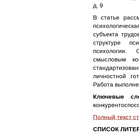
д. 9
В статье расс
психологическа
субъекта трудо
структуре пс
психологии. 
смысловым ко
стандартизова
личностной го
Работа выполне
Ключевые сл
конкурентоспосо
Полный текст с
СПИСОК ЛИТЕ