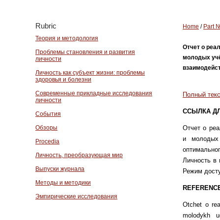
Rubric
Home
/
Part 
Теория и методология
Отчет о реа
Проблемы становления и развития
молодых учё
личности
взаимодейств
Личность как субъект жизни: проблемы
здоровья и болезни
Современные прикладные исследования
Полный текс
личности
ССЫЛКА Д
События
Обзоры
Отчет о реа
и молодых
Procedia
оптимально
Личность, преобразующая мир
Личность в 
Выпуски журнала
Режим доступ
Методы и методики
REFERENCE
Эмпирические исследования
Otchet o rea
molodykh u