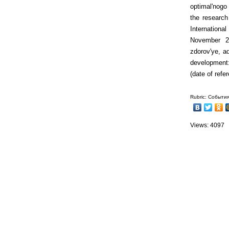
optimal'nogo
the research
Internation
November 21
zdorov'ye, ad
development:
(date of ref
Rubric: Событи
Views: 4097