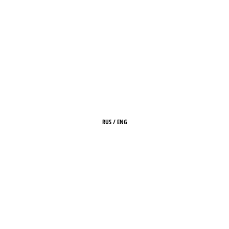
RUS
/
ENG
HOME
ABOUT
ARCHIVE