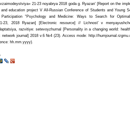
 vzaimodeystviya» 21-23 noyabrya 2018 goda g. Ryazan' [Report on the impl
 and education project V All-Russian Conference of Students and Young Sc
al Participation "Psychology and Medicine: Ways to Search for Optimal 
-23, 2018 Ryazan] [Electronic resource] // Lichnost' v menyayushc
aptatsiya, razvitiye: setevoyzhurnal [Personality in a changing world: healt
 network journal] 2018 v.6 №4 (23). Access mode: http://humjournal.rzgmu.
erence: hh.mm.yyyy).
я