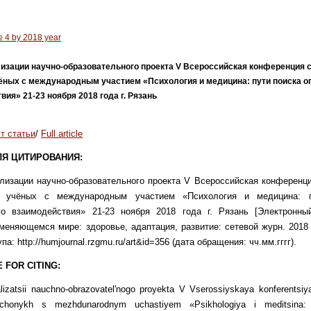
№ 4 by 2018 year
лизации научно-образовательного проекта V Всероссийская конференция 
ных с международным участием «Психология и медицина: пути поиска о
ия» 21-23 ноября 2018 года г. Рязань
т статьи
/
Full article
ЛЯ ЦИТИРОВАНИЯ:
лизации научно-образовательного проекта V Всероссийская конференц
 учёных с международным участием «Психология и медицина: п
го взаимодействия» 21-23 ноября 2018 года г. Рязань [Электронный
меняющемся мире: здоровье, адаптация, развитие: сетевой журн. 2018 
а: http://humjournal.rzgmu.ru/art&id=356 (дата обращения: чч.мм.гггг).
 FOR CITING:
lizatsii nauchno-obrazovatel'nogo proyekta V Vserossiyskaya konferentsiy
chonykh s mezhdunarodnym uchastiyem «Psikhologiya i meditsina: 