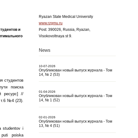
Ryazan State Medical University
www.rzgmu.ru
студентов и
Post: 390026, Russia, Ryazan,
птимального
Visokovoltnaya st 9.
News
10-07-2026
Опубликован новый выпуск журнала - Том
14, № 2 (53)
ия студентов
ути поиска
01-04-2026
 ресурс] //
Опубликован новый выпуск журнала - Том
14, № 1 (52)
т.6 №4 (23).
02-01-2026
Опубликован новый выпуск журнала - Том
13, № 4 (51)
a studentov i
puti poiska