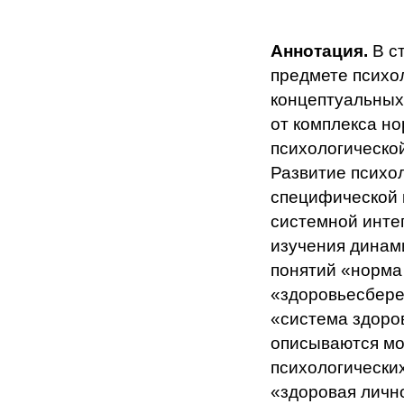
Аннотация.
В с
предмете психо
концептуальных
от комплекса н
психологическо
Развитие психо
специфической 
системной инте
изучения динам
понятий «норма
«здоровьесбере
«система здоро
описываются мо
психологических
«здоровая лично