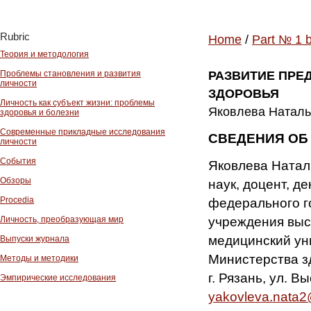
Rubric
Home
/
Part № 1 
Теория и методология
Проблемы становления и развития
РАЗВИТИЕ ПРЕ
личности
ЗДОРОВЬЯ
Личность как субъект жизни: проблемы
Яковлева Наталь
здоровья и болезни
Современные прикладные исследования
СВЕДЕНИЯ ОБ
личности
События
Яковлева Натал
Обзоры
наук, доцент, д
Procedia
федерального г
учреждения выс
Личность, преобразующая мир
медицинский ун
Выпуски журнала
Министерства з
Методы и методики
г. Рязань, ул. Вы
Эмпирические исследования
yakovleva.nata