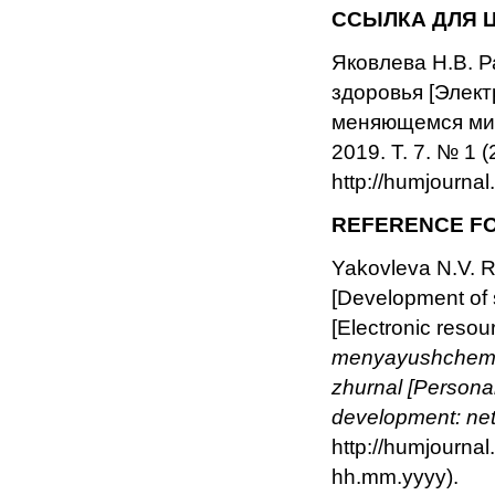
ССЫЛКА ДЛЯ 
Яковлева Н.В. 
здоровья [Элект
меняющемся мире
2019. Т. 7. № 1 
http://humjourna
REFERENCE FO
Yakovleva N.V. Ra
[Development of 
[Electronic resou
menyayushchemsya
zhurnal [Personal
development: net
http://humjournal
hh.mm.yyyy).