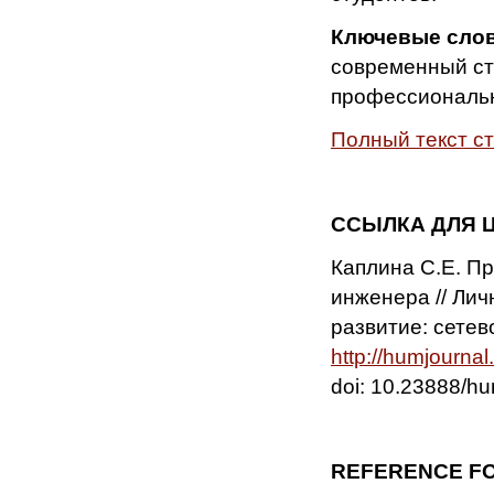
Ключевые сло
современный ст
профессиональн
Полный текст с
ССЫЛКА ДЛЯ 
Каплина С.Е. П
инженера // Лич
развитие: сетево
http://humjourna
doi: 10.23888/
REFERENCE FO