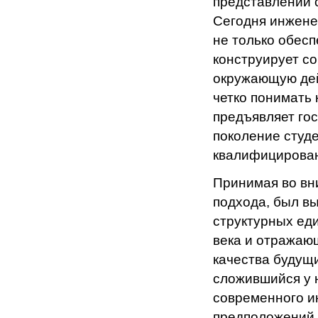
представлений 
Сегодня инжене
не только обес
конструирует с
окружающую дей
четко понимать 
предъявляет гос
поколение студе
квалифицирован
Принимая во вн
подхода, был в
структурных ед
века и отражаю
качества будущ
сложившийся у 
современного и
предположений 