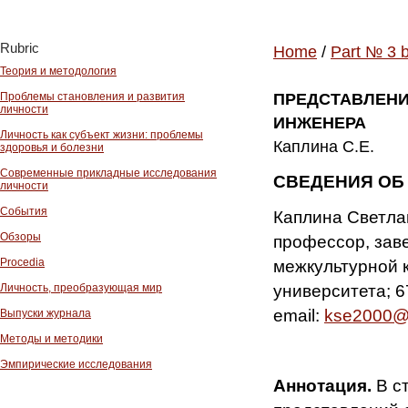
Rubric
Home
/
Part № 3 
Теория и методология
Проблемы становления и развития
ПРЕДСТАВЛЕНИ
личности
ИНЖЕНЕРА
Личность как субъект жизни: проблемы
Каплина С.Е.
здоровья и болезни
Современные прикладные исследования
СВЕДЕНИЯ ОБ
личности
События
Каплина Светлан
Обзоры
профессор, зав
Procedia
межкультурной 
университета; 67
Личность, преобразующая мир
email:
kse2000@l
Выпуски журнала
Методы и методики
Эмпирические исследования
Аннотация.
В с