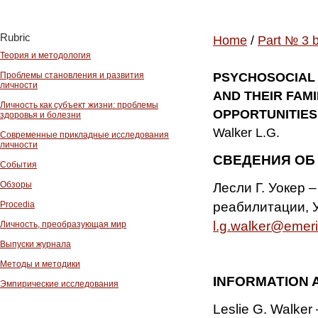
Rubric
Home
/
Part № 3 
Теория и методология
Проблемы становления и развития
PSYCHOSOCIAL 
личности
AND THEIR FAM
Личность как субъект жизни: проблемы
OPPORTUNITIES
здоровья и болезни
Walker L.G.
Современные прикладные исследования
личности
СВЕДЕНИЯ ОБ
События
Обзоры
Лесли Г. Уокер
реабилитации, У
Procedia
l.g.walker@emerit
Личность, преобразующая мир
Выпуски журнала
Методы и методики
INFORMATION
Эмпирические исследования
Leslie G. Walker 