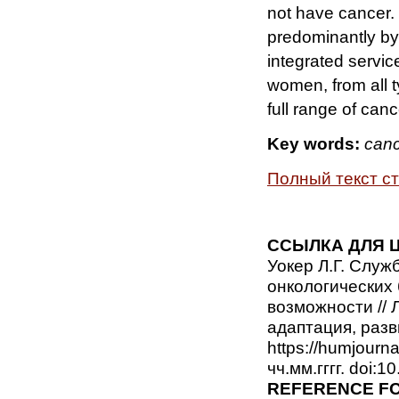
not have cancer. 
predominantly by
integrated servi
women, from all 
full range of canc
Key words:
canc
Полный текст с
ССЫЛКА ДЛЯ 
Уокер Л.Г. Служ
онкологических 
возможности // 
адаптация, разви
https://humjourn
чч.мм.гггг. doi
REFERENCE FO