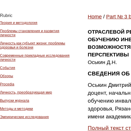
Rubric
Home
/
Part № 3 
Теория и методология
Проблемы становления и развития
ОТРАСЛЕВОЙ Р
личности
ОБУЧЕНИЮ ИНВ
Личность как субъект жизни: проблемы
ВОЗМОЖНОСТЯМ
здоровья и болезни
ПЕРСПЕКТИВЫ
Современные прикладные исследования
личности
Оськин Д.Н.
События
СВЕДЕНИЯ ОБ
Обзоры
Оськин Дмитрий
Procedia
доцент, начальн
Личность, преобразующая мир
обучению инвал
Выпуски журнала
здоровья, Ряза
Методы и методики
имени академика
Эмпирические исследования
Полный текст с