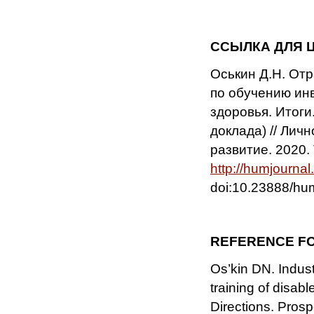
ССЫЛКА ДЛЯ 
Оськин Д.Н. От
по обучению ин
здоровья. Итоги
доклада) // Лич
развитие. 2020. 
http://
humjournal.
doi:10.23888/h
REFERENCE FO
Os’kin DN. Indus
training of disab
Directions. Prospe