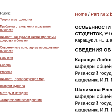
Rubric
Home
/
Part № 2 
Теория и методология
Проблемы становления и развития
ОСОБЕННОСТИ 
личности
СТУДЕНТОК, У
Личность как субъект жизни: проблемы
Каращук Л.Н., Ша
здоровья и болезни
Современные прикладные исследования
СВЕДЕНИЯ ОБ
личности
События
Каращук Любо
Обзоры
кафедры общей 
Procedia
Рязанский госу
академика И.П. 
Личность, преобразующая мир
Выпуски журнала
Шалимова Елен
Методы и методики
кафедры общей 
Эмпирические исследования
Рязанский госу
академика И.П. 