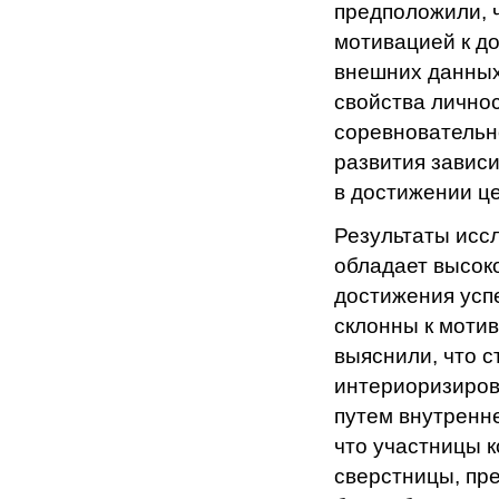
предположили, 
мотивацией к до
внешних данных
свойства лично
соревновательн
развития завис
в достижении це
Результаты иссл
обладает высок
достижения усп
склонны к мотив
выяснили, что с
интериоризирова
путем внутренне
что участницы к
сверстницы, пре