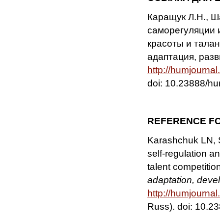
Каращук Л.Н., Ш
саморегуляции и
красоты и талан
адаптация, разви
http://humjourna
doi: 10.23888/
REFERENCE FO
Karashchuk LN, S
self-regulation a
talent competitio
adaptation, deve
http://humjourna
Russ). doi: 10.