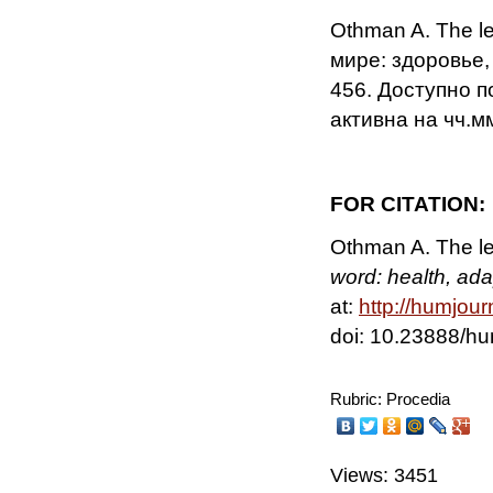
Othman A. The le
мире: здоровье, 
456. Доступно п
активна на чч.м
FOR CITATION:
Othman A. The le
word: health, ad
at:
http
://
humjour
doi: 10.23888/
Rubric: Procedia
Views: 3451