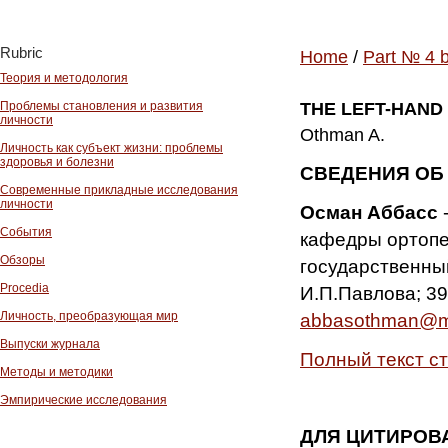
Rubric
Home
/
Part № 4 
Теория и методология
Проблемы становления и развития
THE LEFT-HAND
личности
Othman A.
Личность как субъект жизни: проблемы
здоровья и болезни
СВЕДЕНИЯ ОБ
Современные прикладные исследования
личности
Осман Аббасс
-
События
кафедры ортопе
Обзоры
государственны
Procedia
И.П.Павлова; 390
Личность, преобразующая мир
abbasothman@ma
Выпуски журнала
Полный текст с
Методы и методики
Эмпирические исследования
ДЛЯ ЦИТИРОВ