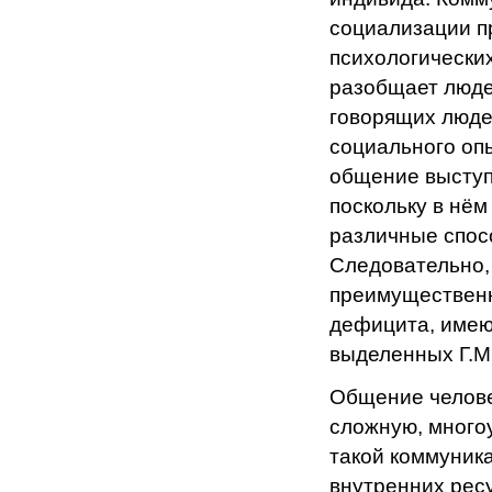
социализации п
психологически
разобщает люде
говорящих люде
социального оп
общение выступ
поскольку в нё
различные спос
Следовательно,
преимущественн
дефицита, имею
выделенных Г.М
Общение челове
сложную, много
такой коммуника
внутренних рес