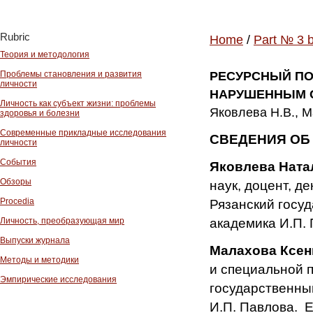
Rubric
Home
/
Part № 3 
Теория и методология
Проблемы становления и развития
РЕСУРСНЫЙ ПО
личности
НАРУШЕННЫМ 
Личность как субъект жизни: проблемы
Яковлева Н.В., М
здоровья и болезни
Современные прикладные исследования
СВЕДЕНИЯ
ОБ
личности
События
Яковлева Ната
Обзоры
наук, доцент, д
Procedia
Рязанский госу
академика И.П. 
Личность, преобразующая мир
Выпуски журнала
Малахова Ксен
Методы и методики
и специальной п
Эмпирические исследования
государственны
И.П. Павлова. E