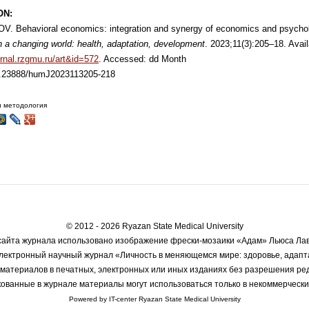
ON:
V. Behavioral economics: integration and synergy of economics and psycho
n a changing world: health, adaptation, development
. 2023;11(3):205–18. Avail
urnal.rzgmu.ru/art&id=572
. Accessed: dd Month
10.23888/humJ2023113205-218
 и методология
© 2012 - 2026 Ryazan State Medical University
айта журнала использовано изображение фрески-мозаики «Адам» Льюса Лаво
лектронный научный журнал «Личность в меняющемся мире: здоровье, адапт
материалов в печатных, электронных или иных изданиях без разрешения ре
ованные в журнале материалы могут использоваться только в некоммерчески
Powered by IT-center Ryazan State Medical University