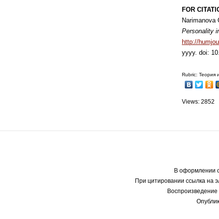
FOR CITATI
Narimanova O
Personality i
http://humjo
yyyy. doi: 
Rubric: Теория
Views: 2852
В оформлении с
При цитировании ссылка на э
Воспроизведение 
Опублик