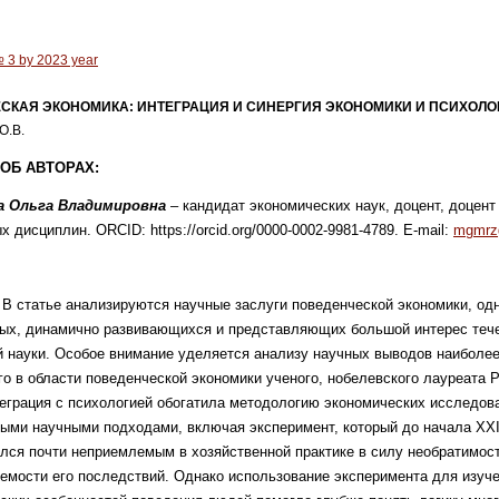
№ 3 by 2023 year
СКАЯ ЭКОНОМИКА: ИНТЕГРАЦИЯ И СИНЕРГИЯ ЭКОНОМИКИ И ПСИХОЛО
О.В.
ОБ АВТОРАХ:
а Ольга Владимировна
– кандидат экономических наук, доцент, доцен
 дисциплин. ORCID: https://orcid.org/0000-0002-9981-4789. E-mail:
mgmrz
.
В статье анализируются научные заслуги поведенческой экономики, одн
ных, динамично развивающихся и представляющих большой интерес теч
 науки. Особое внимание уделяется анализу научных выводов наиболе
го в области поведенческой экономики ученого, нобелевского лауреата Р
еграция с психологией обогатила методологию экономических исследов
ыми научными подходами, включая эксперимент, который до начала ХХI
лся почти неприемлемым в хозяйственной практике в силу необратимост
емости его последствий. Однако использование эксперимента для изуч