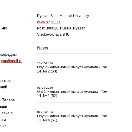
Ryazan State Medical University
www.rzgmu.ru
ГИИ
Post: 390026, Russia, Ryazan,
Visokovoltnaya st 9.
News
т кафедры
gmu@mail.ru
10-07-2026
Опубликован новый выпуск журнала - Том
14, № 2 (53)
ого из
ений
01-04-2026
Опубликован новый выпуск журнала - Том
е
14, № 1 (52)
. Талера.
аний
02-01-2026
 века в
Опубликован новый выпуск журнала - Том
и и
13, № 4 (51)
ения