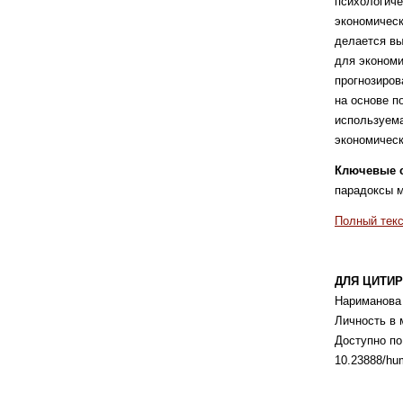
психологиче
экономическ
делается вы
для экономи
прогнозиров
на основе п
используема
экономическ
Ключевые 
парадоксы 
Полный текс
ДЛЯ ЦИТИР
Нариманова 
Личность в 
Доступно п
10.23888/hu