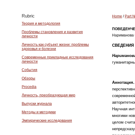
Rubric
Home
/
Part 
Теория и методология
ПОВЕДЕНЧЕ
Проблемы становления и развития
Нариманова 
личности
Личность как субъект жизни: проблемы
СВЕДЕНИЯ 
здоровья и болезни
Нариманов
Современные прикладные исследования
личности
гуманитарных
События
Обзоры
Аннотация
Procedia
перспектив
Личность, преобразующая мир
современной
авторитетно
Выпуски журнала
Научная инт
Методы и методики
многими нов
Эмпирические исследования
целом счита
непредсказу