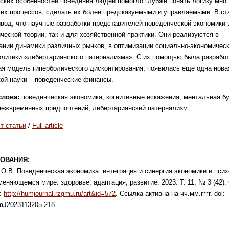
ских особенностей поведения людей помогло глубже понять логику мно
их процессов, сделать их более предсказуемыми и управляемыми. В ст
вод, что научные разработки представителей поведенческой экономики 
ческой теории, так и для хозяйственной практики. Они реализуются в
ании динамики различных рынков, в оптимизации социально-экономичес
олитики «либертарианского патернализма». С их помощью была разрабо
я модель гиперболического дисконтирования, появилась еще одна нова
ой науки – поведенческие финансы.
слова:
поведенческая экономика; когнитивные искажения; ментальная бу
межвременных предпочтений; либертарианский патернализм
т статьи
/
Full article
ОВАНИЯ:
О.В. Поведенческая экономика: интеграция и синергия экономики и психо
меняющемся мире: здоровье, адаптация, развитие. 2023. Т. 11, № 3 (42). 
о:
http://humjournal.rzgmu.ru/art&id=572
. Ссылка активна на чч.мм.гггг. doi:
mJ2023113205-218