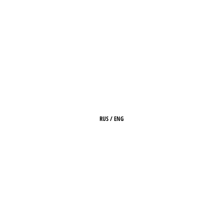
RUS
/
ENG
HOME
ABOUT
ARCHIVE