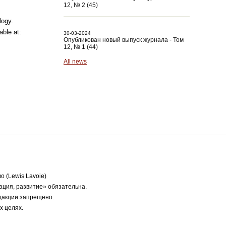
12, № 2 (45)
logy.
able at:
30-03-2024
Опубликован новый выпуск журнала - Том
12, № 1 (44)
All news
 (Lewis Lavoie)
ация, развитие» обязательна.
дакции запрещено.
х целях.