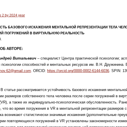
№ 2 by 2024 year
СТЬ БАЗОВОГО ИСКАЖЕНИЯ МЕНТАЛЬНОЙ РЕПРЕЗЕНТАЦИИ ТЕЛА ЧЕЛ
ИЙ ПОГРУЖЕНИЙ В ВИРТУАЛЬНУЮ РЕАЛЬНОСТЬ
.
ОБ АВТОРЕ:
Андрей Витальевич
– специалист Центра практической психологии; ас
 психологии способностей и ментальных ресурсов им. В.Н. Дружинина. Е
amov.62@gmail.com
. ORCID:
https://orcid.org/0000-0002-6144-6036
. SPIN: 13
.
В статье рассматривается устойчивость базового искажения ментально
ии размеров собственного тела человека после серии погружений в вир
(VR), а также их индивидуально-психологическая обусловленность. Ран
, что во время погружения в VR в ментальной репрезентации размеров 
ка возникают статистически значимые искажения (дополнительные преув
рии повторяющихся погружений в VR установлены закономерности изме