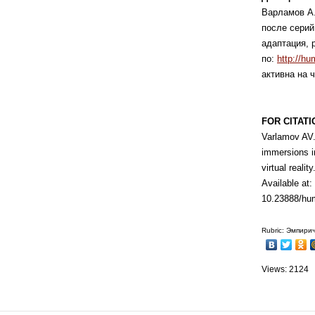
Варламов А.
после серий
адаптация, р
по:
http://hu
активна на ч
FOR CITATI
Varlamov AV.
immersions i
virtual reality
Available at:
10.23888/hu
Rubric: Эмпири
Views: 2124