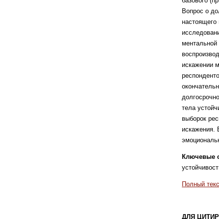
базового (п
Вопрос о до
настоящего 
исследовани
ментальной 
воспроизвод
искажении м
респонденто
окончательн
долгосрочно
тела устойч
выборок рес
искажения. 
эмоциональн
Ключевые 
устойчивост
Полный текс
ДЛЯ ЦИТИР