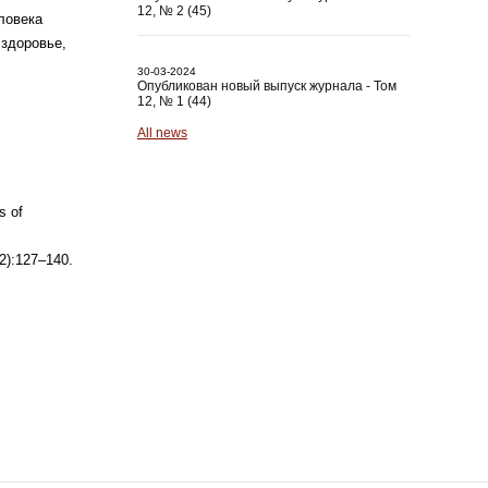
12, № 2 (45)
ловека
:
здоровье,
30-03-2024
Опубликован новый выпуск журнала - Том
12, № 1 (44)
All news
s of
2):127–140.