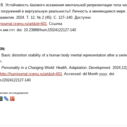
В. Устойчивость базового искажения ментальной
репрезентации тела че
 погружений в
виртуальную реальность// Личность в меняющемся мире
азвитие. 2024. Т. 12, № 2 (45). С. 127–140.
Доступно
mjournal.rzgmu.ru/art&id=601
. Ссылка
ч.мм.гггг. doi: 10.23888/humJ2024122127-140
ON:
 Basic distortion stability of a human body
mental representation after a serie
n
.
Personality in a Changing World: Health, Adaptation,
Development.
2024;12(
http://humjournal.rzgmu.ru/art&id=601
. Accessed: dd Month
yyyy. doi:
mJ2024122127-140
ческие исследования