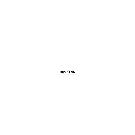
RUS
/
ENG
HOME
ABOUT
ARCHIVE