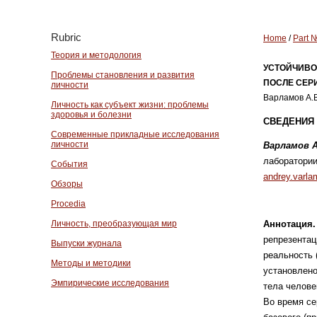
Rubric
Home
/
Part 
Теория и методология
УСТОЙЧИВО
Проблемы становления и развития
ПОСЛЕ СЕР
личности
Варламов А.В
Личность как субъект жизни: проблемы
здоровья и болезни
СВЕДЕНИЯ 
Современные прикладные исследования
личности
Варламов 
лаборатории
События
andrey.varl
Обзоры
Procedia
Личность, преобразующая мир
Аннотация
репрезентац
Выпуски журнала
реальность 
Методы и методики
установлено
Эмпирические исследования
тела челове
Во время се