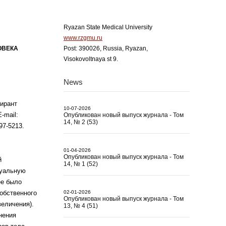
Ryazan State Medical University
www.rzgmu.ru
ОВЕКА
Post: 390026, Russia, Ryazan,
Visokovoltnaya st 9.
News
пирант
10-07-2026
-mail:
Опубликован новый выпуск журнала - Том
14, № 2 (53)
97-5213.
01-04-2026
Опубликован новый выпуск журнала - Том
й
14, № 1 (52)
туальную
ее было
собственного
02-01-2026
Опубликован новый выпуск журнала - Том
еличения).
13, № 4 (51)
нения