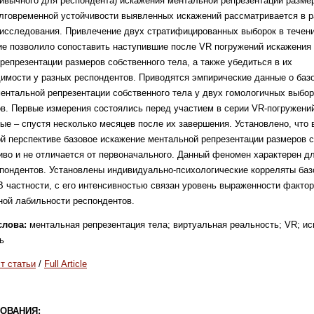
ривычного для респондента) искажения ментальной репрезентации размер
лговременной устойчивости выявленных искажений рассматривается в 
исследования. Привлечение двух стратифицированных выборок в течени
е позволило сопоставить наступившие после VR погружений искажения
репрезентации размеров собственного тела, а также убедиться в их
имости у разных респондентов. Приводятся эмпирические данные о баз
ентальной репрезентации собственного тела у двух гомологичных выбор
в. Первые измерения состоялись перед участием в серии VR-погружений
ые – спустя несколько месяцев после их завершения. Установлено, что 
й перспективе базовое искажение ментальной репрезентации размеров 
иво и не отличается от первоначального. Данный феномен характерен д
пондентов. Установлены индивидуально-психологические корреляты баз
В частности, с его интенсивностью связан уровень выраженности факто
ой лабильности респондентов.
слова:
ментальная репрезентация тела; виртуальная реальность; VR; ис
ь
т статьи
/
Full Article
ОВАНИЯ: