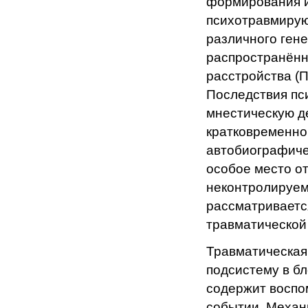
формирования и
психотравмирую
различного гене
распространённ
расстройства (
Последствия пс
мнестическую д
кратковременно
автобиографиче
особое место от
неконтролируем
рассматриваетс
травматической
Травматическая
подсистему в б
содержит восп
событии. Механ