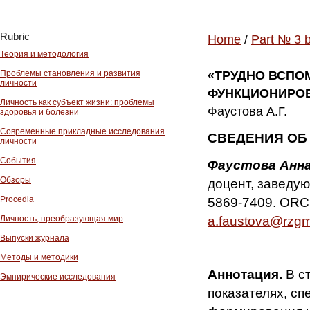
Rubric
Home
/
Part № 3 
Теория и методология
Проблемы становления и развития
«ТРУДНО ВСПО
личности
ФУНКЦИОНИРОВ
Личность как субъект жизни: проблемы
Фаустова А.Г.
здоровья и болезни
Современные прикладные исследования
СВЕДЕНИЯ ОБ
личности
События
Фаустова Анна
Обзоры
доцент, заведу
Procedia
5869-7409. ORC
a.faustova@rzgm
Личность, преобразующая мир
Выпуски журнала
Методы и методики
Аннотация.
В с
Эмпирические исследования
показателях, с