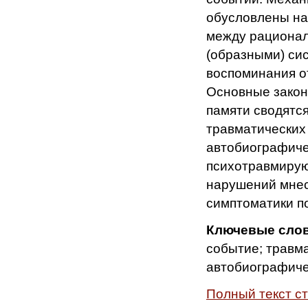
обусловлены на
между рациона
(образными) си
воспоминания о
Основные закон
памяти сводятс
травматических
автобиографиче
психотравмирую
нарушений мнес
симптоматики п
Ключевые слов
событие; травм
автобиографиче
Полный текст с