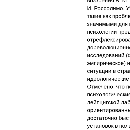
воззрения В. М. 
И. Россолимо. 
такие как проб
значимыми для п
психологии пре
отрефлексирова
дореволюционно
исследований (
эмпирическое) 
ситуации в стра
идеологические
Отмечено, что 
психологически
лейпцигской лаб
ориентированны
достаточно быст
установок в по