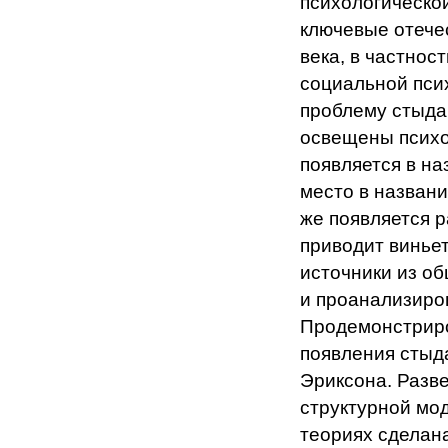
психологической
ключевые отече
века, в частнос
социальной пси
проблему стыда
освещены психо
появляется в на
место в названи
же появляется р
приводит винье
источники из о
и проанализиро
Продемонстриро
появления стыда
Эриксона. Разв
структурной мо
теориях сделан