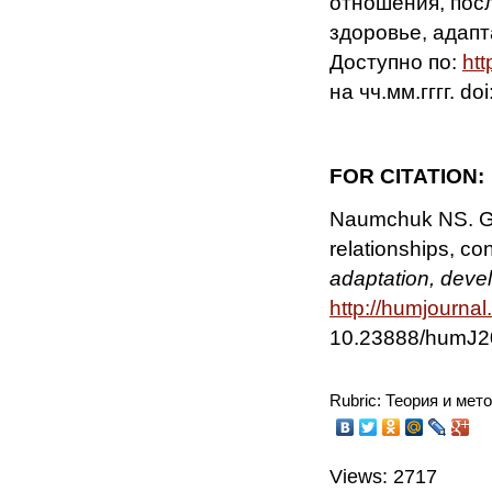
отношения, пос
здоровье, адапта
Доступно по:
htt
на чч.мм.гггг. d
FOR
CITATION
:
Naumchuk NS. Gen
relationships, c
adaptation, deve
http://humjourna
10.23888/humJ2
Rubric: Теория и мет
Views: 2717