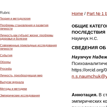
Rubric
Home
/
Part № 1 
Теория и методология
Проблемы становления и развития
ОБЩИЕ КАТЕГО
личности
ПОСЛЕДСТВИЯ
Личность как субъект жизни: проблемы
Наумчук Н.С.
здоровья и болезни
Современные прикладные исследования
СВЕДЕНИЯ ОБ
личности
События
Наумчук Надеж
Обзоры
Психоаналитиче
Procedia
https://orcid.org
n.s.naumchuk@y
Личность, преобразующая мир
Выпуски журнала
Методы и методики
Аннотация.
В ст
Эмпирические исследования
эмпирических к