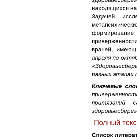
находящихся на
Задачей иссл
метапсихическ
формировани
приверженности
врачей, имеющ
апреля по октя
«Здоровьесбер
разных этапах 
Ключевые сло
приверженност
притязаний, 
здоровьесбереж
Полный текс
Список литера