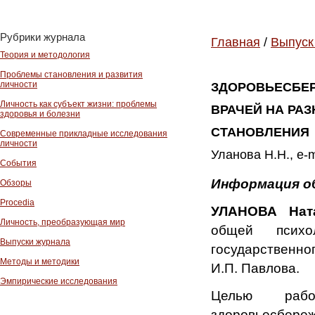
Рубрики журнала
Главная
/
Выпуск
Теория и методология
Проблемы становления и развития
личности
ЗДОРОВЬЕСБЕР
Личность как субъект жизни: проблемы
ВРАЧЕЙ НА РА
здоровья и болезни
СТАНОВЛЕНИЯ
Современные прикладные исследования
личности
Уланова Н.Н., e-
События
Информация о
Обзоры
Procedia
УЛАНОВА Нат
Личность, преобразующая мир
общей психо
Выпуски журнала
государственно
Методы и методики
И.П. Павлова.
Эмпирические исследования
Целью рабо
здоровьесбер