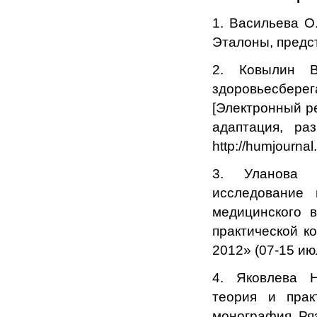
1. Васильева О.
Эталоны, предст
2. Ковылин В
здоровьесбере
[Электронный ре
адаптация, ра
http://humjourna
3. Уланова Н
исследование 
медицинского в
практической к
2012» (07-15 июл
4. Яковлева Н
теория и прак
монография. Ряз