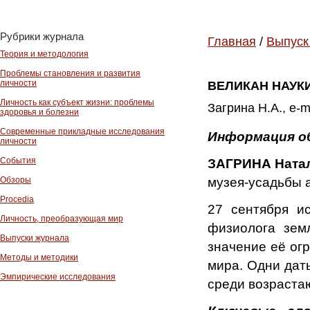
Рубрики журнала
Главная
/
Выпуск
Теория и методология
Проблемы становления и развития
личности
ВЕЛИКАН НАУК
Личность как субъект жизни: проблемы
Загрина Н.А., e-
здоровья и болезни
Современные прикладные исследования
Информация о
личности
События
ЗАГРИНА Ната
музея-усадьбы 
Обзоры
Procedia
27 сентября и
Личность, преобразующая мир
физиолога зем
Выпуски журнала
значение её огр
Методы и методики
мира. Одни даты
Эмпирические исследования
среди возрастаю