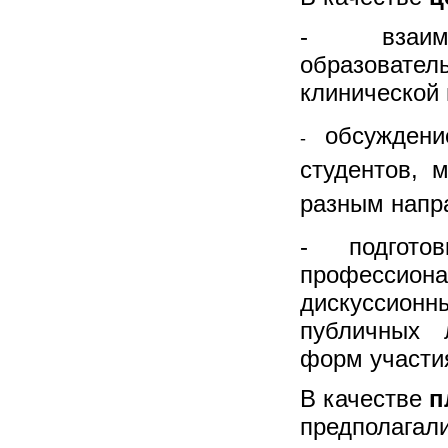
- взаим
образоват
клинической 
о
бсуждени
-
студентов, 
разным напр
- подгот
професси
дискуссио
публичных 
форм участи
В качестве
п
предполагал