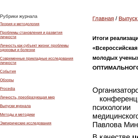
Рубрики журнала
Главная
/
Выпуск
Теория и методология
Проблемы становления и развития
личности
Итоги реализац
Личность как субъект жизни: проблемы
«Всероссийская
здоровья и болезни
молодых учены
Современные прикладные исследования
личности
ОПТИМАЛЬНОГ
События
Обзоры
Организа
Procedia
конференци
Личность, преобразующая мир
психологи
Выпуски журнала
медицинског
Методы и методики
Павлова Мин
Эмпирические исследования
В качестве
ц