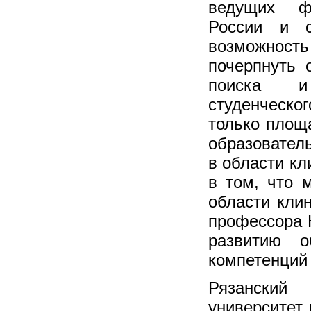
ведущих фа
России и 
возможность
почерпнуть 
поиска и 
студенческо
только площ
образовател
в области кл
в том, что 
области кли
профессора 
развитию о
компетенций 
Рязанский
университет