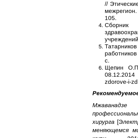
// Этическ
межрегион. 
105.
Сборник
здравоох
учреждений.
Татарник
работников
с.
Щепин О.П
08.12.2014
zdorove-i-z
Рекомендуемое
Мжаванадзе 
профессионал
хирурга
[Э
лект
меняющемся ми