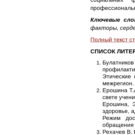
профессиональн
Ключевые сло
факторы, серде
Полный текст с
СПИСОК ЛИТЕ
Булатнико
профилакти
Этические 
межрегион. 
Ерошина Т.
свете учени
Ерошина, Э
здоровье, а
Режим досту
обращения 
Рехачев В. 