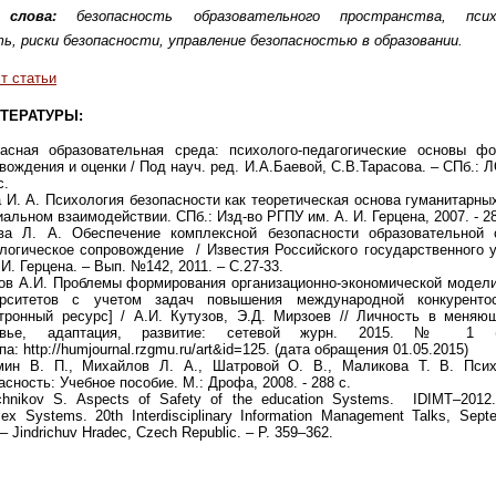
 слова:
безопасность образовательного пространства, психо
ь, риски безопасности, управление безопасностью в образовании.
т статьи
ТЕРАТУРЫ:
асная образовательная среда: психолого-педагогические основы фо
вождения и оценки / Под науч. ред. И.А.Баевой, С.В.Тарасова. – СПб.: 
c.
 И. А. Психология безопасности как теоретическая основа гуманитарны
иальном взаимодействии. СПб.: Изд-во РГПУ им. А. И. Герцена, 2007. - 28
ова Л. А. Обеспечение комплексной безопасности образовательной
логическое сопровождение / Известия Российского государственного 
.И. Герцена. – Вып. №142, 2011. – C.27-33.
ов А.И. Проблемы формирования организационно-экономической модели
ерситетов с учетом задач повышения международной конкурентос
тронный ресурс] / А.И. Кутузов, Э.Д. Мирзоев // Личность в меняю
овье, адаптация, развитие: сетевой журн. 2015. № 1 (
па: http://humjournal.rzgmu.ru/art&id=125. (дата обращения 01.05.2015)
мин В. П., Михайлов Л. А., Шатровой О. В., Маликова Т. В. Псих
асность: Учебное пособие. М.: Дрофа, 2008. - 288 с.
chnikov S. Aspects of Safety of the education Systems. IDIMT–2012.
ex Systems. 20th Interdisciplinary Information Management Talks, Sept
 – Jindrichuv Hradec, Czech Republic. – Р. 359–362.