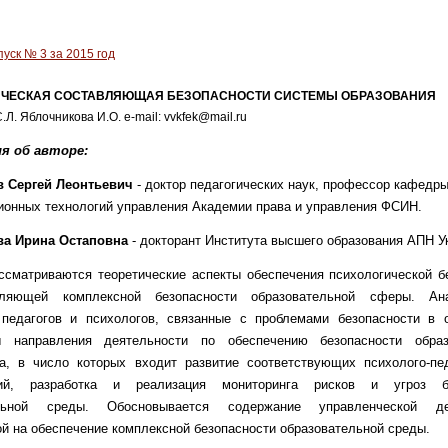
уск № 3 за 2015 год
ЧЕСКАЯ СОСТАВЛЯЮЩАЯ БЕЗОПАСНОСТИ СИСТЕМЫ ОБРАЗОВАНИЯ
.Л. Яблочникова И.О. e-mail: vvkfek@mail.ru
я об авторе:
 Сергей Леонтьевич
- доктор педагогических наук, профессор кафедр
ионных технологий управления Академии права и управления ФСИН.
а Ирина Остаповна
- докторант Института высшего образования АПН У
ссматриваются теоретические аспекты обеспечения психологической б
вляющей комплексной безопасности образовательной сферы. Ана
 педагогов и психологов, связанные с проблемами безопасности в о
 направления деятельности по обеспечению безопасности образ
ва, в число которых входит развитие соответствующих психолого-пед
ний, разработка и реализация мониторинга рисков и угроз бе
ельной среды. Обосновывается содержание управленческой дея
й на обеспечение комплексной безопасности образовательной среды.