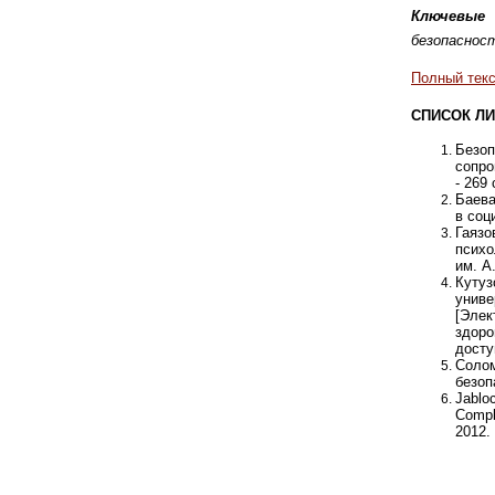
Ключевые
безопасност
Полный текс
СПИСОК ЛИ
Безоп
сопро
- 269 
Баева
в соц
Гаяз
психо
им. А
Кутуз
унив
[Элек
здор
досту
Соло
безоп
Jablo
Compl
2012.