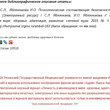
емое библиографическое описание статьи:
 С.Л., Яблочникова И.О. Психологическая составляющая безопасно
[Электронный ресурс] / С.Л. Яблочников, И.О. Яблочникова //
 мире: здоровье, адаптация, развитие: сетевой журн. 2015. № 3 
p://humjournal.rzgmu.ru/art&id=163 (дата обращения: чч.мм.гггг).
сть как субъект жизни: проблемы здоровья и болезни
татьи: 10510
026 Рязанский Государственный Медицинский университет имени академика 
айта журнала использовано изображение фрески-мозаики «Адам» Льюса Лаво
лектронный научный журнал «Личность в меняющемся мире: здоровье, адапт
материалов в печатных, электронных или иных изданиях без разрешения ре
ованные в журнале материалы могут использоваться только в некоммерчески
Знак информационной продукции: 16+