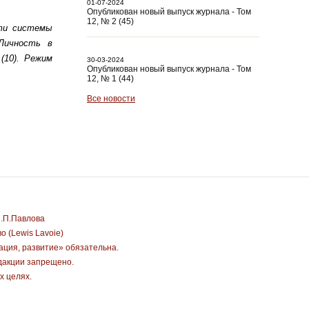
01-07-2024
Опубликован новый выпуск журнала - Том
12, № 2 (45)
сти системы
 Личность в
(10). Режим
30-03-2024
Опубликован новый выпуск журнала - Том
12, № 1 (44)
Все новости
И.П.Павлова
 (Lewis Lavoie)
ация, развитие» обязательна.
дакции запрещено.
х целях.