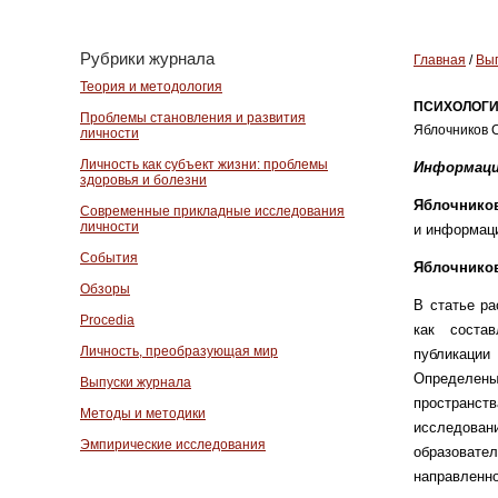
Рубрики журнала
Главная
/
Вып
Теория и методология
ПСИХОЛОГИ
Проблемы становления и развития
Яблочников С
личности
Личность как субъект жизни: проблемы
Информаци
здоровья и болезни
Яблочников
Современные прикладные исследования
личности
и информац
События
Яблочников
Обзоры
В статье ра
Procedia
как соста
Личность, преобразующая мир
публикации
Определены
Выпуски журнала
пространст
Методы и методики
исследова
Эмпирические исследования
образоват
направленно