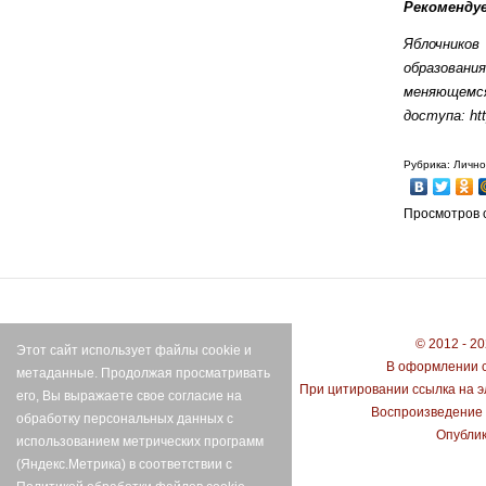
Рекоменду
Яблочников
образования
меняющемся
доступа: htt
Рубрика: Лично
Просмотров с
© 2012 - 2
Этот сайт использует файлы cookie и
В оформлении с
метаданные. Продолжая просматривать
При цитировании ссылка на э
его, Вы выражаете свое согласие на
Воспроизведение 
обработку персональных данных с
Опублик
использованием метрических программ
(Яндекс.Метрика) в соответствии с