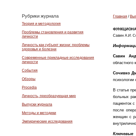
Рубрики журнала
Главная
/
Вып
Теория и методология
ФУНКЦИОНА
Проблемы становления и развития
Савин А.И. Со
личности
Личность как субъект жизни: проблемы
Информаци
здоровья и болезни
Савин Ан
Современные прикладные исследования
личности
областного 
События
Сочивко Д
Обзоры
психологии 
Procedia
В статье пр
Личность, преобразующая мир
больных рак
пациенток с
Выпуски журнала
после опер
Методы и методики
женщин с р
Эмпирические исследования
внутрилично
Ключевые 