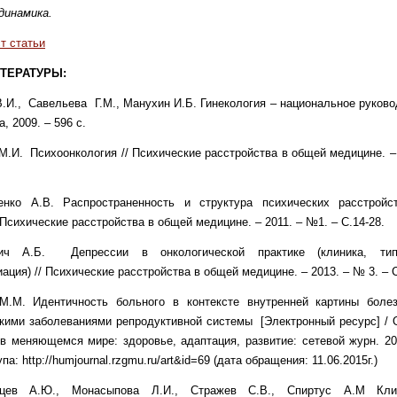
динамика.
т статьи
ТЕРАТУРЫ:
В.И., Савельева Г.М., Манухин И.Б. Гинекология – национальное руково
, 2009. – 596 с.
М.И. Психоонкология // Психические расстройства в общей медицине. –
нко А.В. Распространенность и структура психических расстрой
 Психические расстройства в общей медицине. – 2011. – №1. – С.14-28.
ич А.Б. Депрессии в онкологической практике (клиника, типо
ция) // Психические расстройства в общей медицине. – 2013. – № 3. – С
М.М. Идентичность больного в контексте внутренней картины боле
кими заболеваниями репродуктивной системы [Электронный ресурс] /
 в меняющемся мире: здоровье, адаптация, развитие: сетевой журн. 20
а: http://humjournal.rzgmu.ru/art&id=69 (дата обращения: 11.06.2015г.)
нцев А.Ю., Монасыпова Л.И., Стражев С.В., Спиртус А.М Кли