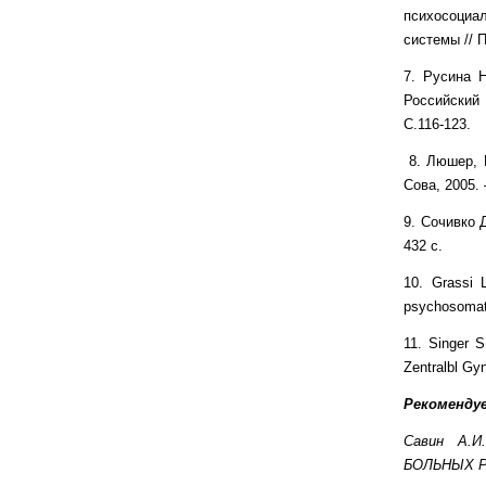
психосоциа
системы // 
7. Русина Н
Российский 
С.116-123.
8. Люшер, М
Сова, 2005. 
9. Сочивко 
432 с.
10. Grassi L
psychosomati
11. Singer S
Zentralbl Gy
Рекоменду
Савин А.И.
БОЛЬНЫХ РА