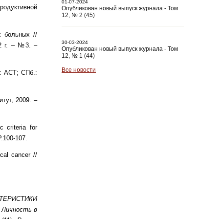
01-07-2024
родуктивной
Опубликован новый выпуск журнала - Том
12, № 2 (45)
х больных //
30-03-2024
2 г. – №3. –
Опубликован новый выпуск журнала - Том
12, № 1 (44)
Все новости
: АСТ; СПб.:
тут, 2009. –
 criteria for
P.100-107.
cal cancer //
ТЕРИСТИКИ
 Личность в