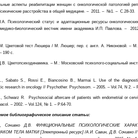
льные аспекты реабилитации женщин с онкологической патологией реп
Психические расстройства в общей медицине. – 2011. – №1. – С.28-33.
.А. Психологический статус и адаптационные ресурсы онкологически
медико-биологический вестник имени академика И.П. Павлова. – 201
. Цветовой тест Люшера / М. Люшер; пер. с англ. А. Никоновой. – М.
– 190 с.
Д.В. Цветопсиходинамика. – М.: Московский психолого-социальный инсти
., Sabato S., Rossi E., Biancosino B., Marmai L. Use of the diagnostic
c research in oncology // Psychother. Psychosom. – 2005. – Vol.74, N 2. – 
., Schwarz R. Psychosocial aftercare of patients with endometrial or cervi
nacol. – 2002. – Vol.124, № 1. – P.64-70.
емое библиографическое описание статьи:
, Сочивко Д.В.
ФУНКЦИОНАЛЬНЫЕ ПСИХОЛОГИЧЕСКИЕ ХАРАК
КОМ ТЕЛА МАТКИ [Электронный ресурс] /А.И. Савин, Д.В. Сочивко
//