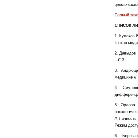
цветопсихо
Полный текс
СПИСОК ЛИ
1. Кулаков 
Гоэтар-медиа
2. Давыдов 
– С.3.
3. Андрюще
медицине //
4. Смулев
дифференциа
5. Орлова 
онкологичес
// Личность
Режим доступ
6. Береза