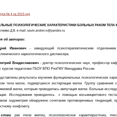
уск № 4 за 2015 год
ЛЬНЫЕ ПСИХОЛОГИЧЕСКИЕ ХАРАКТЕРИСТИКИ БОЛЬНЫХ РАКОМ ТЕЛА 
чивко Д.В. e-mail: savin.andrei.iv@yandex.ru
я об авторах:
дрей Иванович
- заведующий психотерапевтическим отделением
клинического наркологического диспансера.
митрий Владиславович
- доктор психологических наук, профессор к
с курсом педагогики ГБОУ ВПО РязГМУ Минздрава России.
едставлены результаты изучения функциональных психологических хара
ом тела матки, подвергшихся экстирпации матки. Группу сравнения 
 миомой матки, которым проводилась ампутация матки. Больные исслед
ации. Исследование проводилось с помощью восьмицветового тест
аком эндометрия обнаружено сочетание противоречивых тенденций, п
стному конфликту.
слова
: рак тела матки, психологические характеристики, те