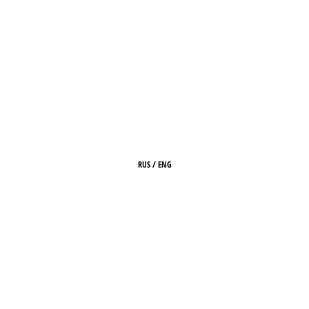
RUS
/
ENG
ГЛАВНАЯ
О ЖУРНАЛЕ
РЕДАКЦИЯ