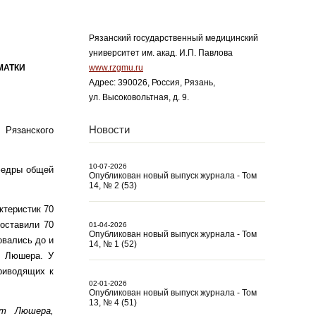
Рязанский государственный медицинский
университет им. акад. И.П. Павлова
МАТКИ
www.rzgmu.ru
Адрес: 390026, Россия, Рязань,
ул. Высоковольтная, д. 9.
Новости
 Рязанского
10-07-2026
афедры общей
Опубликован новый выпуск журнала - Том
14, № 2 (53)
ктеристик 70
составили 70
01-04-2026
Опубликован новый выпуск журнала - Том
овались до и
14, № 1 (52)
а Люшера. У
риводящих к
02-01-2026
Опубликован новый выпуск журнала - Том
13, № 4 (51)
ст Люшера,