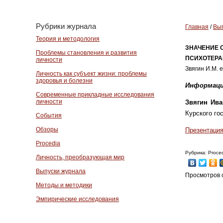
Рубрики журнала
Главная
/
Вып
Теория и методология
ЗНАЧЕНИЕ 
Проблемы становления и развития
ПСИХОТЕР
личности
Звягин И.М. e
Личность как субъект жизни: проблемы
здоровья и болезни
Информаци
Современные прикладные исследования
личности
Звягин Ив
Курского го
События
Обзоры
Презентаци
Procedia
Рубрика: Proce
Личность, преобразующая мир
Выпуски журнала
Просмотров с
Методы и методики
Эмпирические исследования