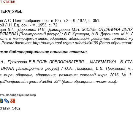
т статьи
ТЕРАТУРЫ:
н А.С. Полн. собрание соч. в 10 т. т.2 – Л, 1977, с. 351
ой Л.Н. Ед. соч. - М, 1953, с. 72
ецов В.Г., Дорошина Н.В., Дмитриева М.Н. ЖИЗНЬ, ОТДАННАЯ ДЕ
БУЛАЕВА) [Электронный ресурс] / В.Г. Кузнецов, Н.В. Дорошина, М.Н. 
сть в меняющемся мире: здоровье, адаптация, развитие: сетевой жу
). Режим доступа: http://humjournal.rzgmu.ru/art&id=199 (дата обращения: 
емое библиографическое описание статьи:
О.А., Прохорова Е.В.РОЛЬ ПРЕПОДАВАТЕЛЯ – МАТЕМАТИКА В С
 ВРАЧА
[Электронный ресурс] / О.А. Назарова, Е.В. Прохорова //
 мире: здоровье, адаптация, развитие: сетевой журн. 2016. № 3 
p://humjournal.rzgmu.ru/art&id=224 (дата обращения: чч.мм.гггг).
ость, преобразующая мир
татьи: 5462