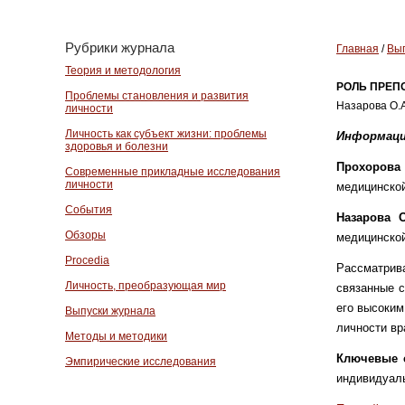
Рубрики журнала
Главная
/
Вып
Теория и методология
РОЛЬ ПРЕП
Проблемы становления и развития
Назарова О.А
личности
Личность как субъект жизни: проблемы
Информаци
здоровья и болезни
Прохорова
Современные прикладные исследования
личности
медицинско
События
Назарова 
Обзоры
медицинско
Procedia
Рассматри
Личность, преобразующая мир
связанные 
его высоким
Выпуски журнала
личности вр
Методы и методики
Ключевые 
Эмпирические исследования
индивидуаль