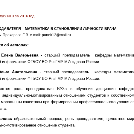
уск № 3 за 2016 год
ОДАВАТЕЛЯ – МАТЕМАТИКА В СТАНОВЛЕНИИ ЛИЧНОСТИ ВРАЧА
. Прохорова Е.В. e-mail: punek12@mail.ru
я об авторах:
 Елена Валерьевна
- старший преподаватель кафедры математик
й информатики ФГБОУ ВО РязГМУ МИнздрава России.
Ольга Анатольевна
- старший преподаватель кафедры математики
й информатики ФГБОУ ВО РязГМУ МИнздрава России.
ваются роль преподавателя ВУЗа в обучении дисциплин кафедры
с индивидуально-мотивированным отношением студентов к собственном
 моральным качествам при формировании профессионального уровня с
ача.
слова:
образовательный процесс, роль преподавателя, целостное мир
но-мотивированное отношение студента.