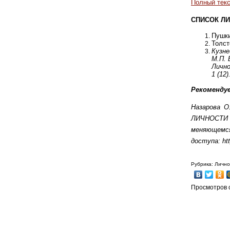
Полный текс
СПИСОК ЛИ
Пушки
Толст
Кузн
М.П. 
Лично
1 (12
Рекоменду
Назарова 
ЛИЧНОСТИ
меняющемся
доступа: htt
Рубрика: Личн
Просмотров с