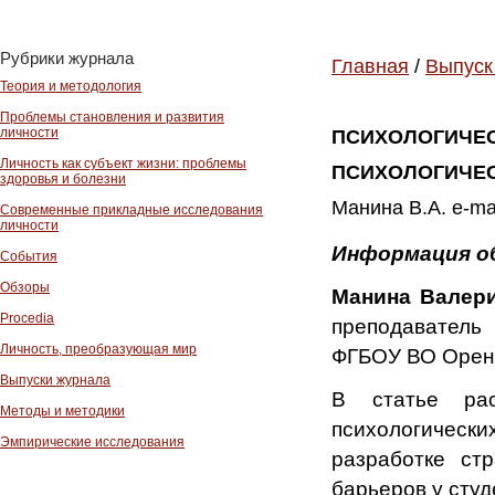
Рубрики журнала
Главная
/
Выпуск
Теория и методология
Проблемы становления и развития
личности
ПСИХОЛОГИЧЕС
Личность как субъект жизни: проблемы
ПСИХОЛОГИЧЕС
здоровья и болезни
Манина В.А. e-ma
Современные прикладные исследования
личности
Информация о
События
Обзоры
Манина Валер
Procedia
преподавател
Личность, преобразующая мир
ФГБОУ ВО Оренб
Выпуски журнала
В статье ра
Методы и методики
психологичес
Эмпирические исследования
разработке стр
барьеров у студ