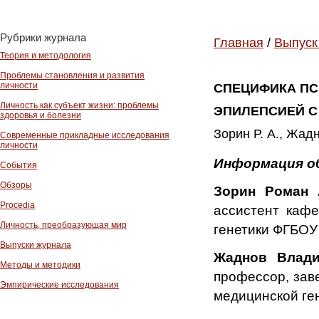
Рубрики журнала
Главная
/
Выпуск
Теория и методология
Проблемы становления и развития
личности
СПЕЦИФИКА ПС
Личность как субъект жизни: проблемы
ЭПИЛЕПСИЕЙ С
здоровья и болезни
Зорин Р. А., Жадн
Современные прикладные исследования
личности
Информация о
События
Обзоры
Зорин Роман
Procedia
ассистент кафе
Личность, преобразующая мир
генетики ФГБОУ
Выпуски журнала
Жаднов Влад
Методы и методики
профессор, зав
Эмпирические исследования
медицинской ге