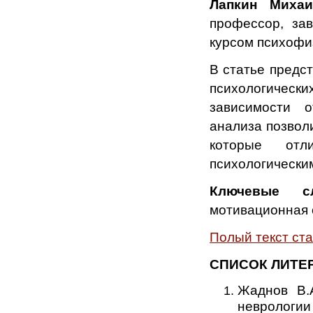
Лапкин Миха
профессор, за
курсом психофи
В статье предс
психологичес
зависимости о
анализа позвол
которые отл
психологически
Ключевые сл
мотивационная 
Полый текст ст
СПИСОК ЛИТЕ
Жаднов В.
неврологии 