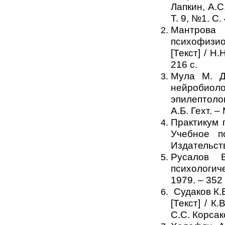
Лапкин, А.С
Т. 9, №1. С.
Мантров
психофизи
[Текст] / Н
216 с.
Мула М. Д
нейробиол
эпилептолог
А.Б. Гехт. 
Практикум 
Учебное по
Издательств
Русалов В
психологиче
1979. – 352 
Судаков К.
[Текст] / К
С.С. Корсако