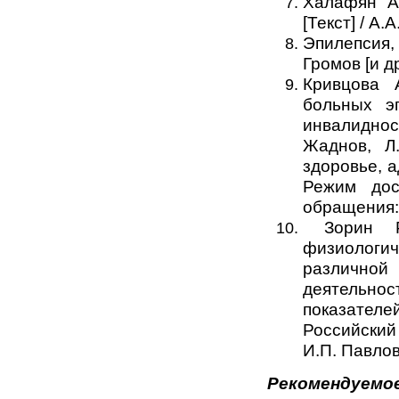
Халафян А.
[Текст] / А.
Эпилепсия,
Громов [и д
Кривцова 
больных э
инвалиднос
Жаднов, Л
здоровье, а
Режим досту
обращения: 
Зорин Р.
физиологи
различно
деятельн
показателе
Российский
И.П. Павлова
Рекомендуемое