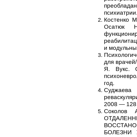
преоблада
психиатрии.
Костенко М
Осатюк Н
функциони
реабилитац
и модульных
Психологич
для врачей/
Я. Вукс. С
психоневро
год.
Суджаева
реваскуляр
2008 — 128 
Соколов 
ОТДАЛЕН
ВОССТАНО
БОЛЕЗНИ 