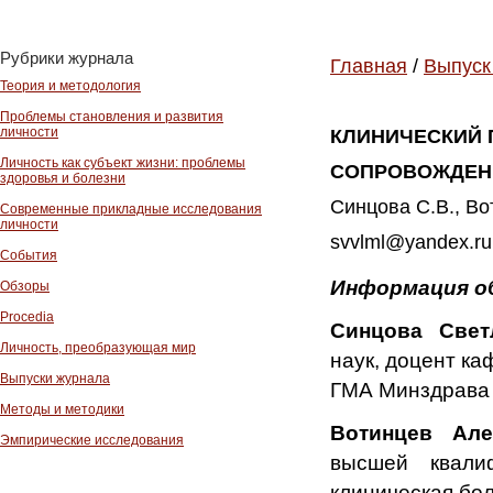
Рубрики журнала
Главная
/
Выпуск
Теория и методология
Проблемы становления и развития
личности
КЛИНИЧЕСКИЙ 
Личность как субъект жизни: проблемы
СОПРОВОЖДЕН
здоровья и болезни
Синцова С.В., Вот
Современные прикладные исследования
личности
svvlml@yandex.ru
События
Информация о
Обзоры
Procedia
Синцова Све
Личность, преобразующая мир
наук, доцент к
Выпуски журнала
ГМА Минздрава 
Методы и методики
Вотинцев Ал
Эмпирические исследования
высшей квали
клиническая бо