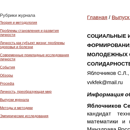
Рубрики журнала
Главная
/
Выпуск
Теория и методология
Проблемы становления и развития
личности
СОЦИАЛЬНЫЕ И
Личность как субъект жизни: проблемы
ФОРМИРОВАНИ
здоровья и болезни
МОЛОДЕЖНЫХ С
Современные прикладные исследования
личности
СОЛИДАРНОСТ
События
Яблочников С.Л.,
Обзоры
vvkfek@mail.ru
Procedia
Личность, преобразующая мир
Информация о
Выпуски журнала
Яблочников Се
Методы и методики
кандидат тех
Эмпирические исследования
математики и
Минздрава Росс