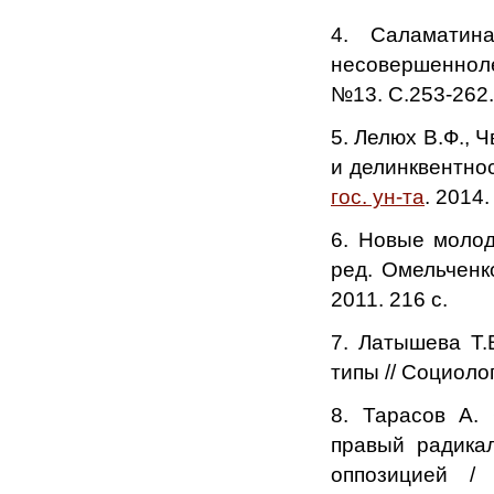
4. Саламатин
несовершенноле
№13. С.253-262.
5. Лелюх В.Ф., 
и делинквентнос
гос. ун-та
. 2014.
6. Новые молод
ред. Омельченко
2011. 216 с.
7. Латышева Т.
типы // Социоло
8. Тарасов А.
правый радикал
оппозицией
/