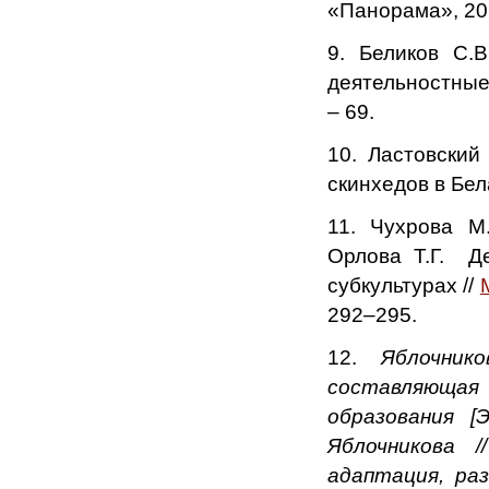
«Панорама», 201
9. Беликов С.В
деятельностные 
– 69.
10. Ластовский
скинхедов в Бел
11. Чухрова М.
Орлова Т.Г. Д
субкультурах //
292–295.
12.
Яблочник
составля
образования [
Яблочникова 
адаптация, ра