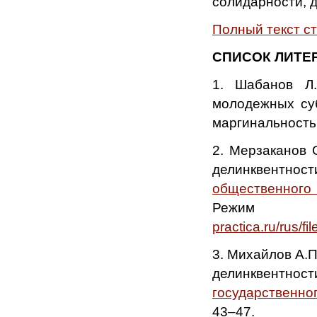
солидарности, 
Полный текст с
СПИСОК ЛИТЕ
1. Шабанов Л.
молодежных суб
маргинальность. 
2. Мерзаканов 
делинквентнос
общественного
Режи
practica.ru/rus/f
3. Михайлов А.П
делинквентно
государственно
43–47.