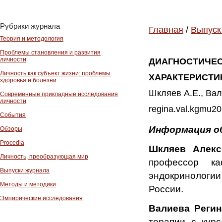
Рубрики журнала
Главная
/
Выпуск
Теория и методология
Проблемы становления и развития
личности
ДИАГНОСТИЧЕ
Личность как субъект жизни: проблемы
ХАРАКТЕРИСТИ
здоровья и болезни
Шкляев А.Е., Вали
Современные прикладные исследования
личности
regina.val.kgmu20
События
Информация о
Обзоры
Procedia
Шкляев Алекс
Личность, преобразующая мир
профессор ка
Выпуски журнала
эндокринолог
Методы и методики
России.
Эмпирические исследования
Валиева Регин
терапии с кур