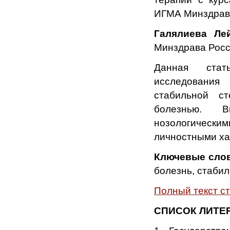
ИГМА Минздрав
Галялиева Ле
Минздрава Росс
Данная стат
исследования 
стабильной ст
болезнью. В
нозологичес
личностными ха
Ключевые сло
болезнь, стабил
Полный
текст с
СПИСОК ЛИТЕ