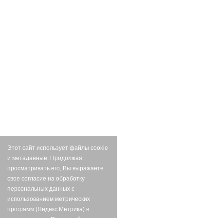
Этот сайт использует файлы cookie
и метаданные. Продолжая
просматривать его, Вы выражаете
свое согласие на обработку
персональных данных с
использованием метрических
программ (Яндекс.Метрика) в