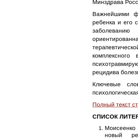
Минздрава Росс
Важнейшими фа
ребенка и его 
заболеванию
ориентированна
терапевтичес
комплексного 
психотравмирую
рецидива болез
Ключевые слов
психологическая
Полный текст с
СПИСОК ЛИТЕ
Моисеенко 
новый ре