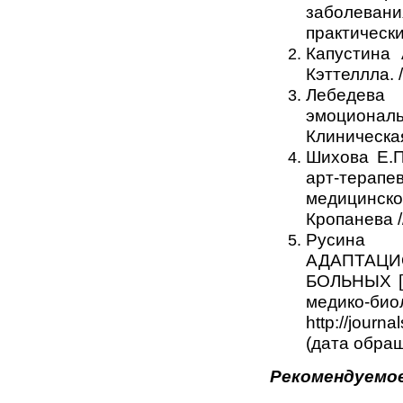
заболевани
практически
Капустина 
Кэттеллла. /
Лебедева
эмоциональ
Клиническая
Шихова Е.П
арт-тера
медицинск
Кропанева /
Русина
АДАПТА
БОЛЬНЫХ [Э
медико-био
http://journ
(дата обращ
Рекомендуемое