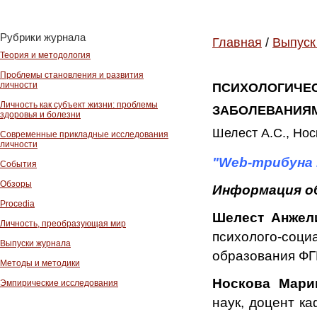
Рубрики журнала
Главная
/
Выпуск
Теория и методология
Проблемы становления и развития
личности
ПСИХОЛОГИЧЕС
Личность как субъект жизни: проблемы
ЗАБОЛЕВАНИЯМ
здоровья и болезни
Шелест А.С., Носк
Современные прикладные исследования
личности
"Web-трибуна 
События
Обзоры
Информация о
Procedia
Шелест Анжел
Личность, преобразующая мир
психолого-со
Выпуски журнала
образования ФГ
Методы и методики
Носкова Мари
Эмпирические исследования
наук, доцент к