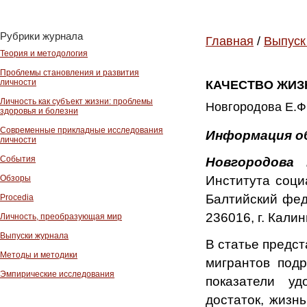
Рубрики журнала
Главная
/
Выпуск
Теория и методология
Проблемы становления и развития
личности
КАЧЕСТВО ЖИЗ
Личность как субъект жизни: проблемы
Новгородова Е.Ф.
здоровья и болезни
Современные прикладные исследования
Информация о
личности
События
Новгородова 
Института соци
Обзоры
Балтийский фед
Procedia
236016, г. Калин
Личность, преобразующая мир
Выпуски журнала
В статье предс
Методы и методики
мигрантов подр
Эмпирические исследования
показатели уд
достаток, жизн