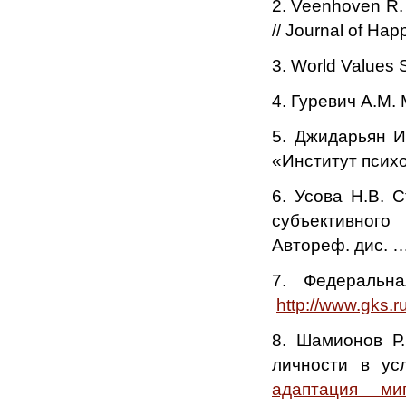
2. Veenhoven R. 
// Journal of Hap
3. World Values 
4. Гуревич А.М.
5. Джидарьян И
«Институт псих
6. Усова Н.В. 
субъективного
Автореф. дис. … 
7. Федеральна
http://www.gks.r
8. Шамионов Р.
личности в ус
адаптация ми