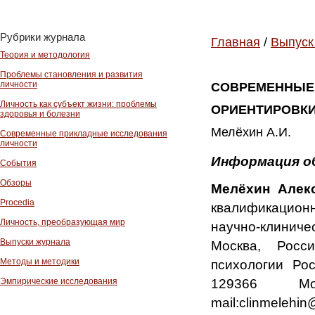
Рубрики журнала
Главная
/
Выпуск
Теория и методология
Проблемы становления и развития
личности
СОВРЕМЕННЫЕ
Личность как субъект жизни: проблемы
ОРИЕНТИРОВКИ
здоровья и болезни
Мелёхин А.И.
Современные прикладные исследования
личности
Информация о
События
Обзоры
Мелёхин Алек
Procedia
квалификационн
Личность, преобразующая мир
научно-клиниче
Выпуски журнала
Москва, Росс
Методы и методики
психологии Рос
129366 Мо
Эмпирические исследования
mail:clinmelehi