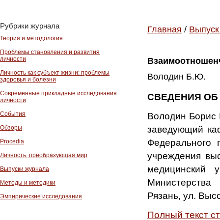
Рубрики журнала
Главная
/
Выпуск
Теория и методология
Проблемы становления и развития
личности
Взаимоотношенче
Личность как субъект жизни: проблемы
Володин Б.Ю.
здоровья и болезни
Современные прикладные исследования
СВЕДЕНИЯ ОБ
личности
События
Володин Борис 
заведующий каф
Обзоры
Федерального г
Procedia
учреждения выс
Личность, преобразующая мир
медицинский у
Выпуски журнала
Министерства 
Методы и методики
Рязань, ул. Высо
Эмпирические исследования
Полный текст с