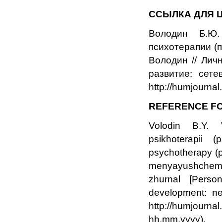
ССЫЛКА ДЛЯ 
Володин Б.Ю.
психотерапии (п
Володин // Лич
развитие: сет
http://humjourna
REFERENCE FO
Volodin B.Y. 
psikhoterapii (
psychotherapy (pr
menyayushchemsya
zhurnal [Person
development: n
http://humjour
hh.mm.yyyy).