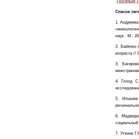
Полный т
Список лит
1. Андреева
гинекологич
наук. M., 20
2. Бабенко 
возраста //
3. Багиров
межстрановы
4. Голод С
исследовани
5. Илышев 
регионально
6. Медведе
социальный 
7. Уткина Г