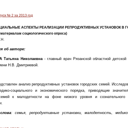
уск № 2 за 2013 год
ЦИАЛЬНЫЕ АСПЕКТЫ РЕАЛИЗАЦИИ РЕПРОДУКТИВНЫХ УСТАНОВОК В 
материалам социологического опроса)
.Н.
я об авторе:
 Татьяна Николаевна
- главный врач Рязанской областной детской
ени Н.В. Дмитриевой.
едставлен анализ репродуктивных установок городских семей. Исследо
едико-социального и экономического порядка, приводящие значите
семей к малодетности на фоне низкого уровня и сознательного 
и.
слова
:
семья, репродуктивные установки, малодетность, медико