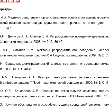
екст статьи
ературы:
 И.В. Медико-социальные и организационные аспекты совершенствовани
еской помощи жительницам муниципального района: автореф. дис. ..
10. 24 с.
А.И., Денисов А.П., Спинов В.И. Репродуктивное поведение девушек п
 Социология медицины. 2008. № 2. С. 39-42.
а А.П., Илышев А.М. Факторы репродуктивного поведения населе
х и межрегиональных различий) // Социол. исследования. 2009. № 2. C. 
.И. Социально-демографический анализ состояния и эволюции семьи
я. 2008. № 1. С.40-49.
А.М., Багирова А.П. Факторы репродуктивной активности населе
й дифференциации // Пробл. экономической социологии. 2009. № 1. С. 9-
ва О.В., Коновалов О.Е. Реализация региональной семейной полити
и медико-демографический аспекты. Рязань: ООО Акварель-Т, 2010. 145
.Ю. Научное обоснование и разработка медико-социальной системы по