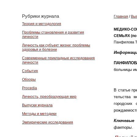
Рубрики журнала
Главная
/
Вып
Теория и методология
МЕДИКО-СО
Проблемы становления и развития
СЕМЬЯХ (по 
личности
Панфилова Т
Личность как субъект жизни: проблемы
здоровья и болезни
Информаци
Современные прикладные исследования
личности
ПАНФИЛОВА
больницы им
События
Обзоры
Procedia
В статье пр
Личность, преобразующая мир
тельства м
городских 
Выпуски журнала
рождаемост
Методы и методики
Ключевые 
Эмпирические исследования
факторы.