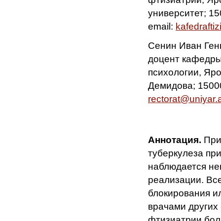
университет; 15
email:
kafedraftiz
Сенин Иван Генн
доцент кафедры
психологии, Яро
Демидова; 150003
rectorat@uniyar.
Аннотация.
При
туберкулеза пр
наблюдается нег
реализации. Вс
блокирования и
врачами других
фтизиатрии бол