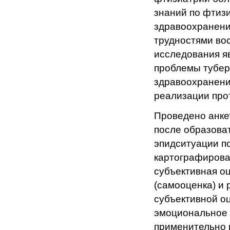
знаний по фтиз
здравоохранени
трудностями во
исследования я
проблемы тубер
здравоохранени
реализации про
Проведено анке
после образова
эпидситуации п
картографирова
субъективная о
(самооценка) и 
субъективной о
эмоциональное 
применительно 