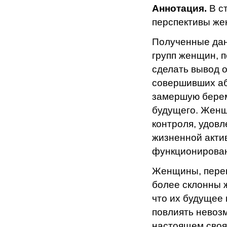
Аннотация.
В с
перспективы же
Полученные дан
групп женщин, 
сделать вывод о
совершивших аб
замершую берем
будущего. Женщ
контроля, удов
жизненной актив
функционирова
Женщины, пере
более склонны 
что их будущее
повлиять невоз
настоящем своя 