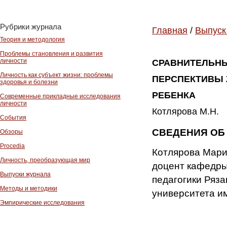
Рубрики журнала
Главная
/
Выпуск
Теория и методология
Проблемы становления и развития
личности
СРАВНИТЕЛЬН
Личность как субъект жизни: проблемы
ПЕРСПЕКТИВЫ 
здоровья и болезни
РЕБЕНКА
Современные прикладные исследования
личности
Котлярова М.Н.
События
СВЕДЕНИЯ ОБ
Обзоры
Procedia
Котлярова Мари
Личность, преобразующая мир
доцент кафедры
Выпуски журнала
педагогики Ряза
Методы и методики
университета и
Эмпирические исследования