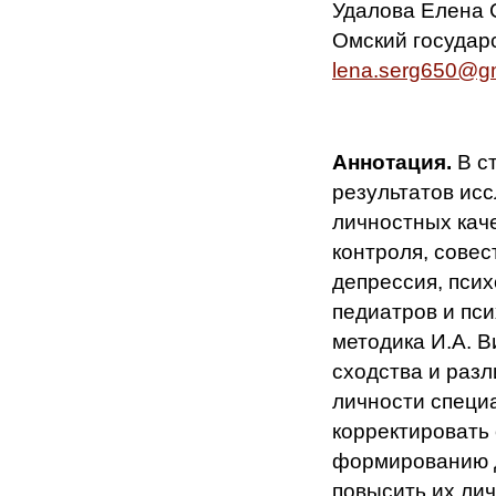
Удалова Елена С
Омский государс
lena.serg650@g
Аннотация.
В с
результатов ис
личностных каче
контроля, совес
депрессия, пси
педиатров и пс
методика И.А. 
сходства и раз
личности специ
корректировать
формированию д
повысить их ли