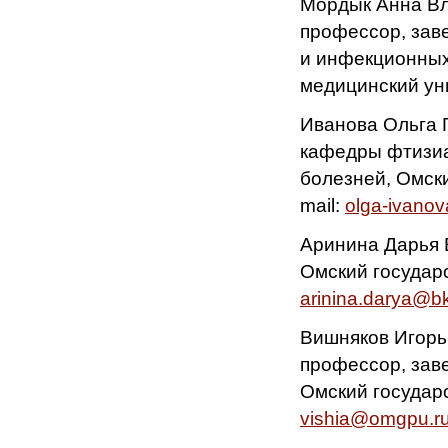
Мордык Анна Вл
профессор, зав
и инфекционных
медицинский уни
Иванова Ольга Г
кафедры фтизиа
болезней, Омск
mail:
olga-ivano
Аринина Дарья Е
Омский государс
arinina.darya@bk
Вишняков Игорь 
профессор, зав
Омский государс
vishia@omgpu.r