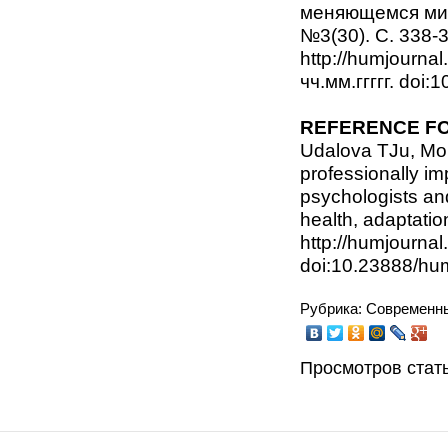
меняющемся мире
№3(30). C. 338-
http://humjourna
чч.мм.ггггг. do
REFERENCE FO
Udalova TJu, Mo
professionally im
psychologists and
health, adaptatio
http://humjourna
doi:10.23888/h
Рубрика: Современн
Просмотров стать