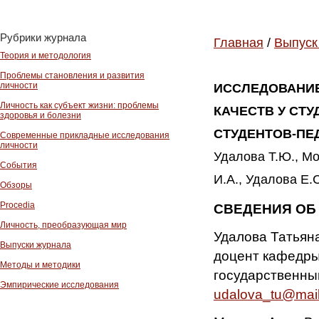
Рубрики журнала
Главная
/
Выпуск
Теория и методология
Проблемы становления и развития
личности
ИССЛЕДОВАНИ
Личность как субъект жизни: проблемы
КАЧЕСТВ У СТ
здоровья и болезни
СТУДЕНТОВ-ПЕ
Современные прикладные исследования
личности
Удалова Т.Ю., Мо
События
И.А., Удалова Е.
Обзоры
Procedia
СВЕДЕНИЯ ОБ
Личность, преобразующая мир
Удалова Татьяна
Выпуски журнала
доцент кафедры
Методы и методики
государственный
Эмпирические исследования
udalova_tu@mail