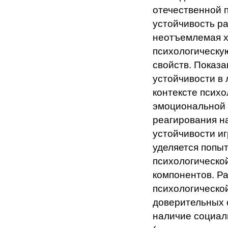
отечественной 
устойчивость ра
неотъемлемая х
психологическую
свойств. Показ
устойчивости в 
контексте псих
эмоциональной 
реагирования н
устойчивости и
уделяется попы
психологическо
компонентов. Р
психологической
доверительных о
наличие социал