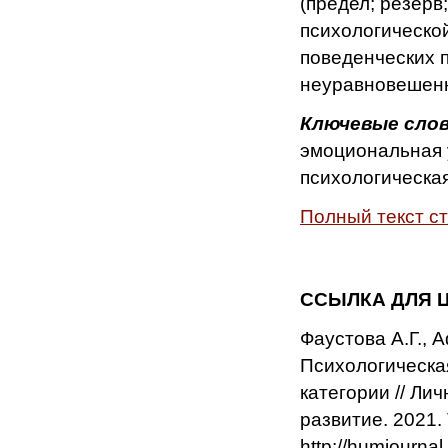
(предел; резерв
психологическо
поведенческих п
неуравновешенн
Ключевые слов
эмоциональная 
психологическа
Полный текст с
ССЫЛКА ДЛЯ 
Фаустова А.Г., 
Психологическа
категории // Ли
развитие. 2021. 
http
://
humjournal
.