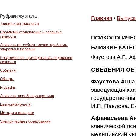
Рубрики журнала
Главная
/
Выпуск
Теория и методология
Проблемы становления и развития
личности
ПСИХОЛОГИЧЕС
Личность как субъект жизни: проблемы
БЛИЗКИЕ КАТЕ
здоровья и болезни
Фаустова А.Г., А
Современные прикладные исследования
личности
СВЕДЕНИЯ ОБ
События
Обзоры
Фаустова Анна
Procedia
заведующая каф
Личность, преобразующая мир
государственны
Выпуски журнала
И.П. Павлова. E
Методы и методики
Афанасьева Ан
Эмпирические исследования
клинической пс
медицинский уни