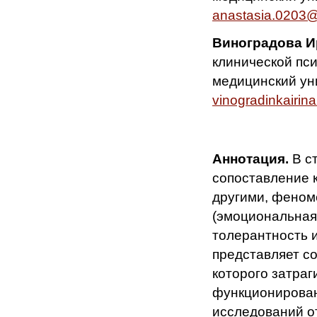
anastasia.0203
Виноградова И
клинической пс
медицинский уни
vinogradinkairi
Аннотация.
В ст
сопоставление 
другими, феном
(эмоциональная
толерантность и
представляет с
которого затраг
функционирован
исследований о