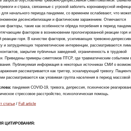
е запросы обусловлены тревожно-депрессивной симптоматикой. Выявлен
тревоги и страха, связанные с угрозой заболеть коронавирусной инфекц
 для начального периода пандемии, со временем ослабевают, что може
феноменом десенсибилизации и фактическим заражением. Отмечаются
ие факторы, такие как особенности обряда погребения в период пандем
отягчающим фактором в возникновении пролонгированной реакции горя и
 реакции горя. В качестве факторов, усиливающих тревожно-депресси
у и затрудняющих терапевтические интервенции, рассматриваются лим
контактов, закрытие публичных заведений, ограниченность в трудовой
и. Приведены примеры симптомов ПТСР, где травматическим событием 
вания. Публикуемая информация в некоторых источниках СМИ о возмож
заражения рассматривается как триггер, эскалирующий тревогу. Пациент
ми рассматриваются как уязвимая группа населения в период массовой
слова:
пандемия COVID-19, тревога, депрессия, психическое реагирован
ическое стрессовое расстройство, психологическая помощь.
т статьи
/
Full article
ЛЯ ЦИТИРОВАНИЯ: