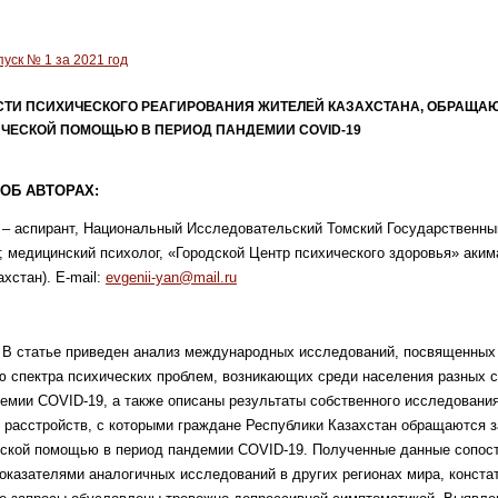
уск № 1 за 2021 год
ТИ ПСИХИЧЕСКОГО РЕАГИРОВАНИЯ ЖИТЕЛЕЙ КАЗАХСТАНА, ОБРАЩА
ЧЕСКОЙ ПОМОЩЬЮ В ПЕРИОД ПАНДЕМИИ COVID-19
ОБ АВТОРАХ:
– аспирант, Национальный Исследовательский Томский Государственны
; медицинский психолог, «Городской Центр психического здоровья» акима
хстан). E-mail:
evgenii-yan@mail.ru
В статье приведен анализ международных исследований, посвященных
 спектра психических проблем, возникающих среди населения разных с
емии COVID-19, а также описаны результаты собственного исследовани
 расстройств, с которыми граждане Республики Казахстан обращаются з
еской помощью в период пандемии COVID-19. Полученные данные сопос
оказателями аналогичных исследований в других регионах мира, конст