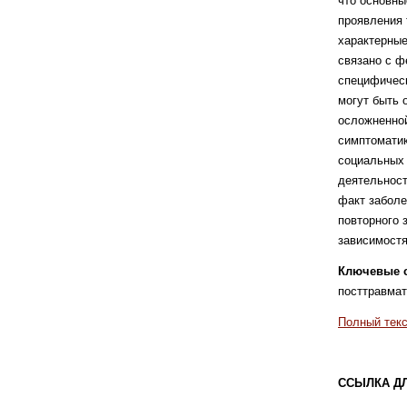
что основны
проявления 
характерные
связано с 
специфическ
могут быть 
осложненной
симптоматик
социальных 
деятельност
факт заболе
повторного 
зависимостя
Ключевые 
посттравмат
Полный текс
ССЫЛКА Д