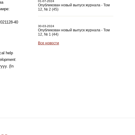
01-07-2024
за
Опубликован новый выпуск журнала - Том
мире:
12, № 2 (45)
2021128-40
30-03-2024
Опубликован новый выпуск журнала - Том
12, № 1 (44)
Все новости
cal help
velopment.
yyy. (In