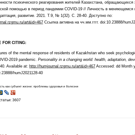
нности психического реагирования жителей Казахстана, обращающихся 
ской помощью в период пандемии COVID-19 // Личность в меняющемся 
аптация, развитие. 2021. Т.9, № 1(32). C. 28-40. Доступно по:
rnal
.
rzgmu
.
ru
/
art
&
id
=467
Ссылка активна на чч.мм.гггг. doi:10.23888/humJ
 FOR CITING:
ures of the mental response of residents of Kazakhstan who seek psychologi
COVID-2019 pandemic.
Personality in a changing world: health, adaptation, de
40. Available at:
http://humjournal.rzgmu.ru/art&id=467
Accessed: dd Month y
10.23888/humJ2021128-40
сть как субъект жизни: проблемы здоровья и болезни
татьи: 3607