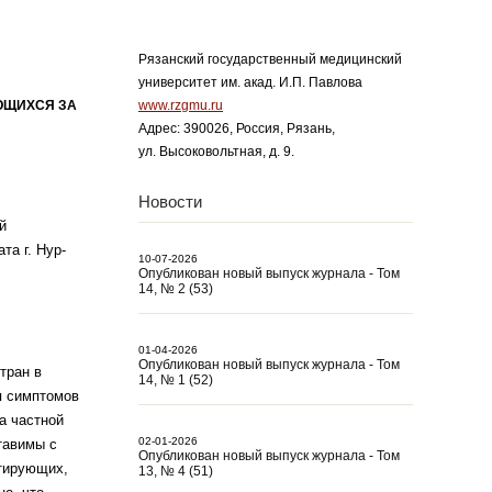
Рязанский государственный медицинский
университет им. акад. И.П. Павлова
ЮЩИХСЯ ЗА
www.rzgmu.ru
Адрес: 390026, Россия, Рязань,
ул. Высоковольтная, д. 9.
Новости
й
та г. Нур-
10-07-2026
Опубликован новый выпуск журнала - Том
14, № 2 (53)
01-04-2026
Опубликован новый выпуск журнала - Том
тран в
14, № 1 (52)
я симптомов
а частной
02-01-2026
тавимы с
Опубликован новый выпуск журнала - Том
атирующих,
13, № 4 (51)