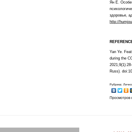
Ян Е. Особе
психологиче
здоровье, ад
http
://
humjou
REFERENCE
Yan Ye. Feat
during the 
2021;9(1):28-
Russ). doi:
Рубрика: Лично
Просмотров с