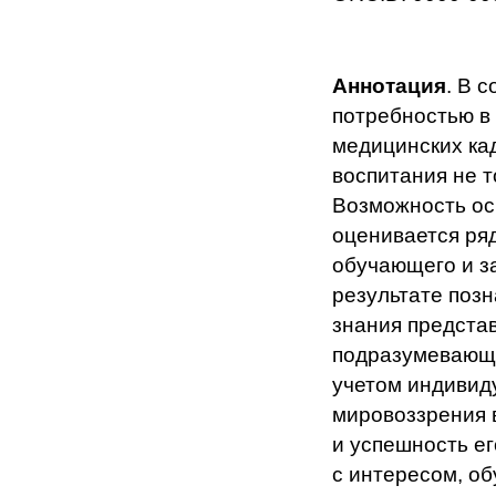
Аннотация
. В 
потребностью в
медицинских ка
воспитания не т
Возможность ос
оценивается ря
обучающего и з
результате поз
знания предста
подразумевающ
учетом индивид
мировоззрения 
и успешность е
с интересом, о