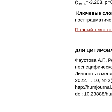
(t
=-3,203, р=
эмп.
Ключевые сло
посттравматиче
Полный текст с
ДЛЯ ЦИТИРОВ
Фаустова А.Г., 
неспецифическог
Личность в меня
2022. Т. 10, № 2
http://humjourna
doi: 10.23888/