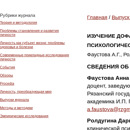
Рубрики журнала
Главная
/
Выпуск
Теория и методология
Проблемы становления и развития
личности
ИЗУЧЕНИЕ ДОФ
Личность как субъект жизни: проблемы
ПСИХОЛОГИЧЕ
здоровья и болезни
Фаустова А.Г., Р
Современные прикладные исследования
личности
СВЕДЕНИЯ ОБ
События
Обзоры
Фаустова Анна
Procedia
доцент, заведу
Личность, преобразующая мир
Рязанский госу
Выпуски журнала
академика И.П. 
Методы и методики
a.faustova@rzgm
Эмпирические исследования
Ролдугина Дар
клинической пс