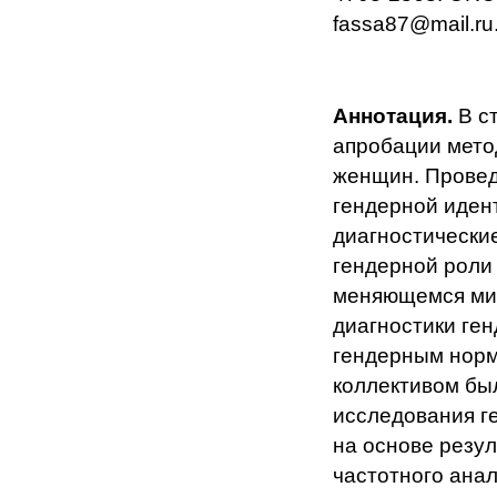
fassa87@mail.ru
Аннотация.
В с
апробации мето
женщин. Провед
гендерной иден
диагностически
гендерной роли
меняющемся мир
диагностики ге
гендерным норм
коллективом бы
исследования г
на основе резул
частотного ана