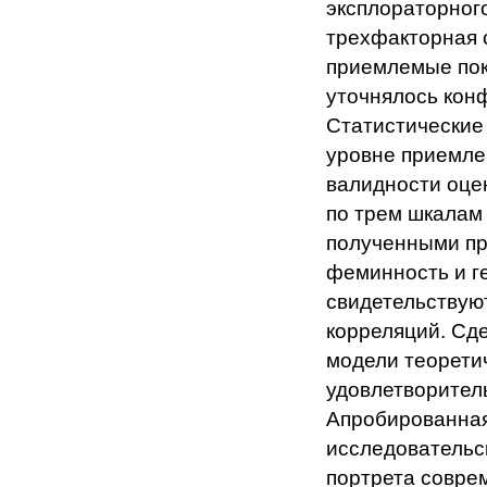
эксплораторног
трехфакторная с
приемлемые пок
уточнялось ко
Статистические
уровне приемле
валидности оце
по трем шкалам 
полученными пр
феминность и г
свидетельствую
корреляций. Сд
модели теорети
удовлетворител
Апробированная
исследовательск
портрета совре