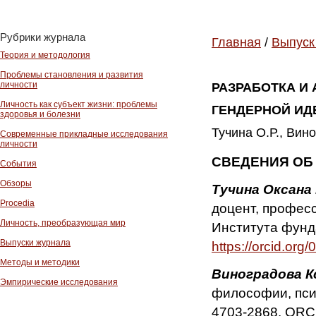
Рубрики журнала
Главная
/
Выпуск
Теория и методология
Проблемы становления и развития
личности
РАЗРАБОТКА И
Личность как субъект жизни: проблемы
ГЕНДЕРНОЙ И
здоровья и болезни
Тучина О.Р., Вин
Современные прикладные исследования
личности
СВЕДЕНИЯ ОБ
События
Обзоры
Тучина Оксана
Procedia
доцент, профес
Личность, преобразующая мир
Института фунд
Выпуски журнала
https://orcid.or
Методы и методики
Виноградова К
Эмпирические исследования
философии, пси
4703-2868. ORCID: