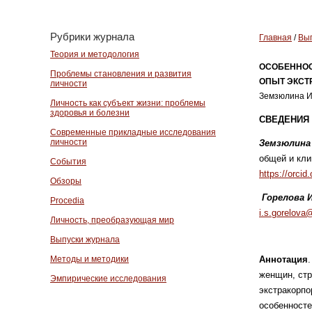
Рубрики журнала
Главная
/
Вып
Теория и методология
ОСОБЕННОС
Проблемы становления и развития
ОПЫТ ЭКСТ
личности
Земзюлина И.
Личность как субъект жизни: проблемы
здоровья и болезни
СВЕДЕНИЯ 
Современные прикладные исследования
личности
Земзюлина
общей и кли
События
https://orci
Обзоры
Горелова 
Procedia
i.s.gorelova
Личность, преобразующая мир
Выпуски журнала
Методы и методики
Аннотация
женщин, стр
Эмпирические исследования
экстракорпо
особенност