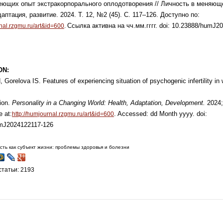
меющих
опыт экстракорпорального оплодотворения // Личность в меняющ
аптация, развитие. 2024. Т. 12, №2 (45). С. 117–126. Доступно по:
Ссылка активна на чч.мм.гггг. doi: 10.23888/humJ2
rnal.rzgmu.ru/art&id=600
.
ON:
, Gorelova IS. Features of experiencing situation
of psychogenic infertility 
tion.
Personality in a Changing World: Health,
Adaptation, Development.
2024;
e at:
. Accessed: dd Month
yyyy. doi:
http://humjournal.rzgmu.ru/art&id=600
mJ2024122117-126
сть как субъект жизни: проблемы здоровья и болезни
татьи: 2193