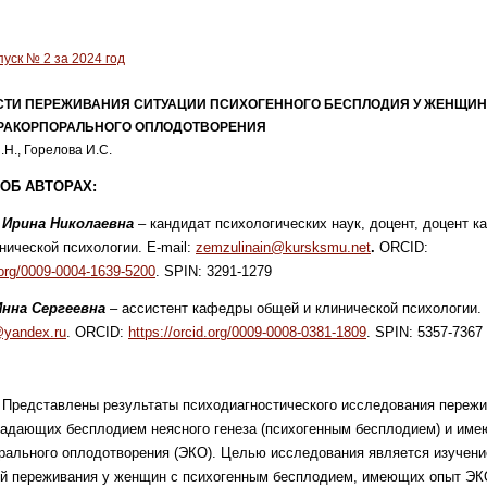
уск № 2 за 2024 год
ТИ ПЕРЕЖИВАНИЯ СИТУАЦИИ ПСИХОГЕННОГО БЕСПЛОДИЯ У ЖЕНЩИ
РАКОРПОРАЛЬНОГО ОПЛОДОТВОРЕНИЯ
Н., Горелова И.С.
ОБ АВТОРАХ:
 Ирина Николаевна
– кандидат психологических наук, доцент, доцент 
нической психологии. E-mail:
zemzulinain@kursksmu.net
.
ORCID:
d.org/0009-0004-1639-5200
. SPIN: 3291-1279
Инна Сергеевна
– ассистент кафедры общей и клинической психологии. 
@yandex.ru
. ORCID:
https://orcid.org/0009-0008-0381-1809
. SPIN: 5357-7367
. Представлены результаты психодиагностического исследования переж
адающих бесплодием неясного генеза (психогенным бесплодием) и им
рального оплодотворения (ЭКО). Целью исследования является изучени
ей переживания у женщин с психогенным бесплодием, имеющих опыт ЭК