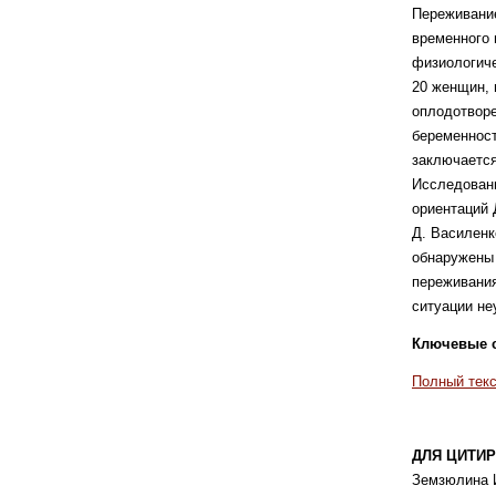
Переживание
временного 
физиологиче
20 женщин, 
оплодотворе
беременност
заключается
Исследован
ориентаций 
Д. Василенк
обнаружены 
переживания
ситуации н
Ключевые с
Полный текс
ДЛЯ ЦИТИР
Земзюлина И