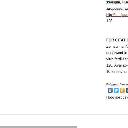
женщин, и
здоровье, ад
http://humjou
126
FOR CITATI
Zemzulina IN
underwent in
vitro fertiliza
126. Availabl
10.23888/hu
Рубрика: Лично
Просмотров с