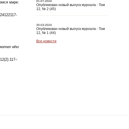
01-07-2024
емся мире:
Опубликован новый выпуск журнала - Том
12, № 2 (45)
024122117-
30-03-2024
Опубликован новый выпуск журнала - Том
12, № 1 (44)
Все новости
in women who
12(2):117–