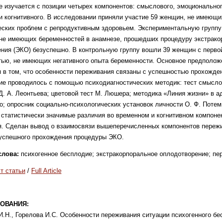
 изучается с позиции четырех компонентов: смыслового, эмоциональног
и когнитивного. В исследовании приняли участие 59 женщин, не имеющи
ских проблем с репродуктивным здоровьем. Экспериментальную группу
не имеющих беременностей в анамнезе, прошедших процедуру экстрако
ния (ЭКО) безуспешно. В контрольную группу вошли 39 женщин с перво
ью, не имеющих негативного опыта беременности. Основное предполож
 в том, что особенности переживания связаны с успешностью прохожде
ие проводилось с помощью психодиагностических методик: тест смысл
Д. А. Леонтьева; цветовой тест М. Люшера; методика «Линия жизни» в а
о; опросник социально-психологических установок личности О. Ф. Поте
статистически значимые различия во временном и когнитивном компоне
. Сделан вывод о взаимосвязи вышеперечисленных компонентов переж
еуспешного прохождения процедуры ЭКО.
лова:
психогенное бесплодие; экстракорпоральное оплодотворение; пе
т статьи
/
Full Article
ОВАНИЯ:
.Н., Горелова И.С. Особенности переживания ситуации психогенного бе