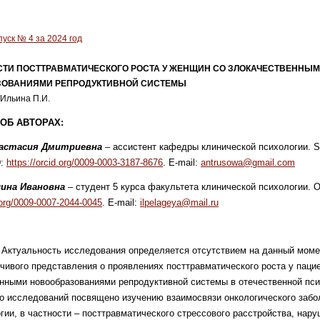
уск № 4 за 2024 год
ТИ ПОСТТРАВМАТИЧЕСКОГО РОСТА У ЖЕНЩИН СО ЗЛОКАЧЕСТВЕННЫ
ОВАНИЯМИ РЕПРОДУКТИВНОЙ СИСТЕМЫ
 Ильина П.И.
ОБ АВТОРАХ:
настасия Дмитриевна
– ассистент кафедры клинической психологии. S
D:
https://orcid.org/0009-0003-3187-8676
. E-mail:
antrusowa@gmail.com
ина Ивановна
– студент 5 курса факультета клинической психологии. 
d.org/0009-0007-2044-0045
. E-mail:
ilpelageya@mail.ru
.
Актуальность
исследования определяется отсутствием
на данный моме
чивого представления о проявлениях посттравматического роста у паци
нными новообразованиями репродуктивной системы в отечественной пси
 исследований посвящено изучению взаимосвязи онкологического забо
гии, в частности – посттравматического стрессового расстройства, нар