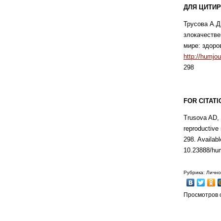
ДЛЯ ЦИТИР
Трусова А.Д
злокачестве
мире: здоров
http://humjo
298
FOR
CITATI
Trusova AD, 
reproductive
298. Availabl
10.23888/hu
Рубрика: Лично
Просмотров с