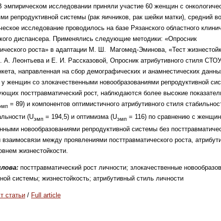
В эмпирическом исследовании приняли участие 60 женщин с онкологиче
ми репродуктивной системы (рак яичников, рак шейки матки), средний во
ческое исследование проводилось на базе Рязанского областного клини
кого диспансера. Применялись следующие методики: «Опросник
ического роста» в адаптации М. Ш. Магомед-Эминова, «Тест жизнестойк
. А. Леонтьева и Е. И. Рассказовой, Опросник атрибутивного стиля СТО
нкета, направленная на сбор демографических и анамнестических данн
 у женщин со злокачественными новообразованиями репродуктивной си
ющих посттравматический рост, наблюдаются более высокие показател
= 89) и компонентов оптимистичного атрибутивного стиля стабильнос
эмп
альности (U
= 194,5) и оптимизма (U
= 116) по сравнению с женщи
эмп
эмп
нными новообразованиями репродуктивной системы без посттравматичес
взаимосвязи между проявлениями посттравматического роста, атрибут
овнем жизнестойкости.
лова:
посттравматический рост личности; злокачественные новообразо
ной системы; жизнестойкость; атрибутивный стиль личности
т статьи
/
Full article