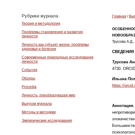
Рубрики журнала
Главная
/
Вып
Теория и методология
ОСОБЕННОС
Проблемы становления и развития
НОВООБРАЗ
личности
Трусова А.Д.,
Личность как субъект жизни: проблемы
здоровья и болезни
СВЕДЕНИЯ 
Современные прикладные исследования
личности
Трусова А
4730. ORCI
События
Обзоры
Ильина Пол
https://orci
Procedia
Личность, преобразующая мир
Выпуски журнала
Аннотация
Методы и методики
непротиворе
злокачестве
Эмпирические исследования
Большинство
психопатоло