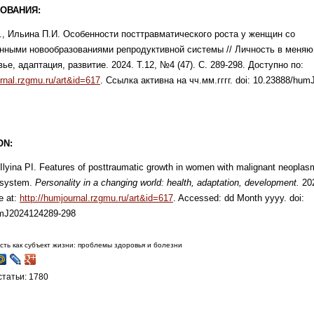
ОВАНИЯ:
., Ильина П.И. Особенности посттравматического роста у женщин со
нными новообразованиями репродуктивной системы // Личность в меня
ье, адаптация, развитие. 2024. Т.12, №4 (47). С. 289-298. Доступно по:
urnal.rzgmu.ru/art&id=617
. Ссылка активна на чч.мм.гггг. doi: 10.23888/hu
ON
:
Ilyina PI. Features of posttraumatic growth in women with malignant neoplas
 system.
Personality in a changing world: health, adaptation, development.
202
e at:
http://humjournal.rzgmu.ru/art&id=617
. Accessed: dd Month yyyy. doi:
mJ2024124289-298
сть как субъект жизни: проблемы здоровья и болезни
татьи: 1780