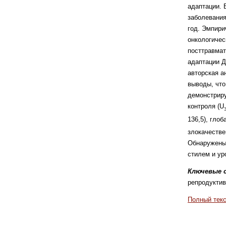
адаптации. 
заболевания
год. Эмпири
онкологичес
посттравмат
адаптации Д
авторская а
выводы, что
демонстриру
контроля (U
136,5), глоб
злокачестве
Обнаружены 
стилем и ур
Ключевые с
репродуктив
Полный текс