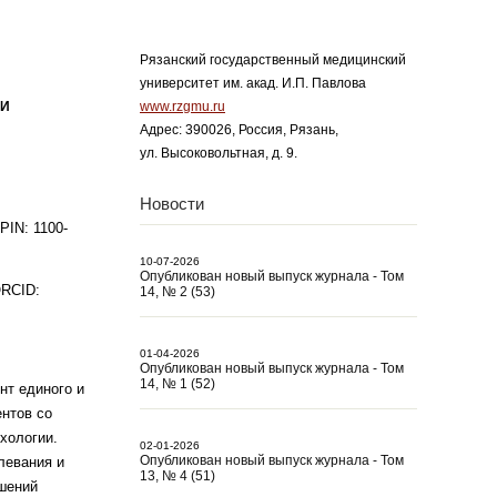
Рязанский государственный медицинский
университет им. акад. И.П. Павлова
МИ
www.rzgmu.ru
Адрес: 390026, Россия, Рязань,
ул. Высоковольтная, д. 9.
Новости
PIN: 1100-
10-07-2026
Опубликован новый выпуск журнала - Том
ORCID:
14, № 2 (53)
01-04-2026
Опубликован новый выпуск журнала - Том
14, № 1 (52)
нт единого и
ентов со
хологии.
02-01-2026
Опубликован новый выпуск журнала - Том
левания и
13, № 4 (51)
ушений