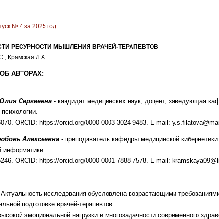
уск № 4 за 2025 год
ТИ РЕСУРНОСТИ МЫШЛЕНИЯ ВРАЧЕЙ-ТЕРАПЕВТОВ
., Крамская Л.А.
ОБ АВТОРАХ:
Юлия Сергеевна
- кандидат медицинских наук,
доцент, заведующая ка
 психологии.
070. ORCID: https://orcid.org/0000-0003-3024-9483.
E-mail: y.s.filatova@mai
юбовь Алексеевна
- преподаватель кафедры
медицинской кибернетики
й информа
тики.
246. ORCID: https://orcid.org/0000-0001-7888-7578.
E-mail: kramskaya09@li
.
Актуальность исследования обусловлена
возрастающими требованиями
льной подготовке врачей-терапевтов
высокой эмоциональной нагрузки и
многозадачности современного здрав