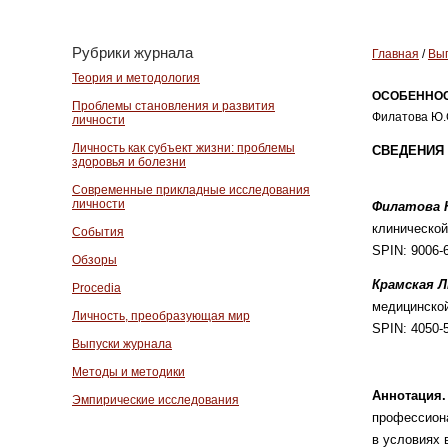
Рубрики журнала
Главная
/
Вып
Теория и методология
ОСОБЕННОС
Проблемы становления и развития
Филатова Ю.С
личности
Личность как субъект жизни: проблемы
СВЕДЕНИЯ 
здоровья и болезни
Современные прикладные исследования
личности
Филатова 
клинической
События
SPIN: 9006-6
Обзоры
Крамская Л
Procedia
медицинско
Личность, преобразующая мир
SPIN: 4050-5
Выпуски журнала
Методы и методики
Аннотация
Эмпирические исследования
профессиона
в условиях 