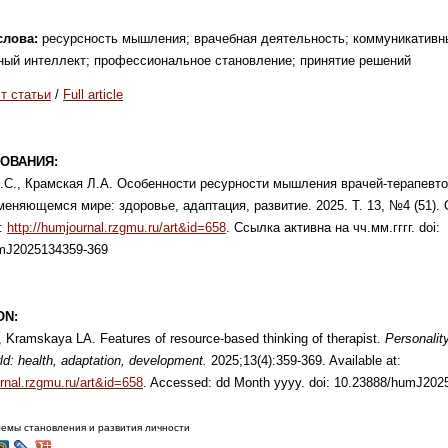
слова:
ресурсность мышления; врачебная деятельность;
коммуникативн
ьный
интеллект; профессиональное становление;
принятие решений
т статьи
/
Full article
ОВАНИЯ:
С., Крамская Л.А. Особенности ресурности
мышления врачей-терапевтов
 меняющемся
мире: здоровье, адаптация, развитие. 2025. Т. 13, №4 (51). 
о:
http://humjournal.rzgmu.ru/art&id=658
.
Ссылка активна на чч.мм.гггг. doi:
mJ2025134359-
369
ON:
, Kramskaya LA. Features of resource-based
thinking of therapist.
Personality
ld: health,
adaptation, development.
2025;13(4):359-369. Available at:
urnal.rzgmu.ru/art&id=658
. Accessed: dd Month
yyyy. doi: 10.23888/humJ202
емы становления и развития личности