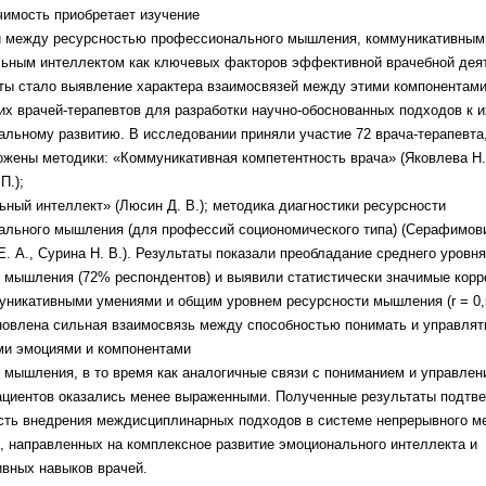
имость приобретает изучение
и между ресурсностью
профессионального мышления,
коммуникативным
льным
интеллектом как ключевых факторов
эффективной врачебной деят
ты стало выявление характера взаимосвязей
между этими компонентами
щих
врачей-терапевтов для разработки научно-
обоснованных подходов к и
нальному
развитию. В исследовании приняли участие 72
врача-терапевта
ложены
методики: «Коммуникативная компетентность
врача» (Яковлева Н.
П.);
ный интеллект» (Люсин Д. В.);
методика диагностики ресурсности
ального мышления (для профессий
социономического типа) (Серафимови
. А., Сурина Н. В.). Результаты
показали преобладание среднего уровня
и мышления (72% респондентов) и
выявили статистически значимые кор
уникативными умениями и общим
уровнем ресурсности мышления (r = 0,
новлена сильная взаимосвязь между
способностью понимать и управлят
ми эмоциями и компонентами
 мышления, в то время как
аналогичные связи с пониманием и управлен
ациентов оказались менее
выраженными. Полученные результаты
подтв
сть внедрения
междисциплинарных подходов в системе
непрерывного м
я,
направленных на комплексное развитие
эмоционального интеллекта и
ивных
навыков врачей.