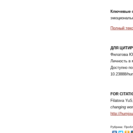
Ключевые 
эмоционал
Полный текс
ДЛЯ ЦИТИР
Филатова Ю.
Личность в
Доступно п
10.23888/hu
FOR CITATI
Filatova YuS
changing wor
http://humjo
Рубрика: Пробл