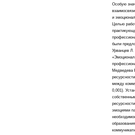
Особую знач
взаимосвяз
и эмоциона
Целью
рабо
практикую
профессио
были пред
Урванцев Л. 
«Эмоциональ
профессион
Медведева Е
ресурсност
между комм
0,001).
Уста
собственны
ресурсности
эмоциями п
необходимо
образовани
коммуникат