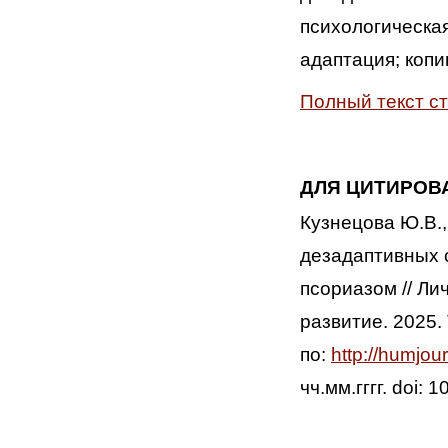
психологическа
адаптация; копи
Полный текст с
ДЛЯ ЦИТИРОВ
Кузнецова Ю.В.
дезадаптивных 
псориазом // Л
развитие. 2025. 
по:
http://humjou
чч.мм.гггг. doi