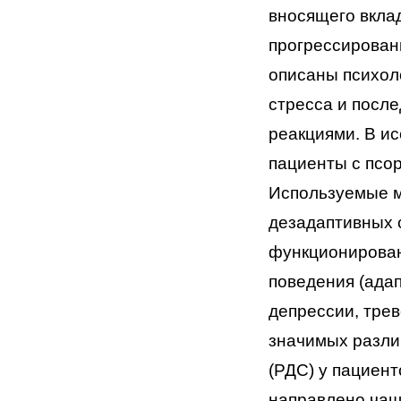
вносящего вкла
прогрессирова
описаны психол
стресса и
после
реакциями. В и
пациенты с
псор
Используемые м
дезадаптивных 
функционирован
поведения (ада
депрессии,
трев
значимых разли
(РДС) у пациент
направлено чащ