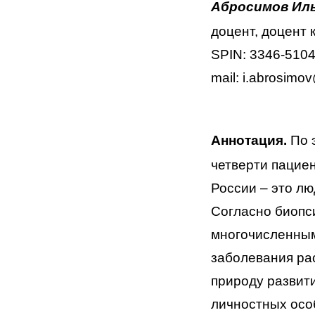
Абросимов Ил
доцент, доцент
SPIN: 3346-5104.
mail: i.abrosimo
Аннотация.
По 
четверти пацие
России –
это лю
Согласно биоп
многочисленн
заболевания ра
природу развит
личностных осо