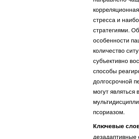
корреляционная
стресса и
наибо
стратегиями. О
особенности
па
количество сит
субъективно во
способы реаги
долгосрочной
п
могут являться
мультидисципли
псориазом.
Ключевые сло
дезадаптивные