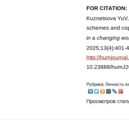
FOR CITATION:
Kuznetsova YuV, 
schemes and copi
in a changing wor
2025;13(4):401-41
http://humjourna
10.23888/humJ2
Рубрика: Личность к
Просмотров стать